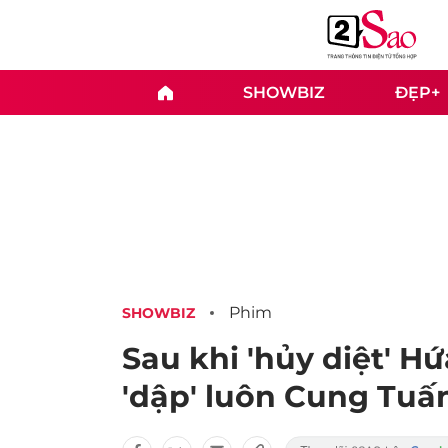
SHOWBIZ
ĐẸP+
Phim
SHOWBIZ
Sau khi 'hủy diệt' H
'dập' luôn Cung Tuấ