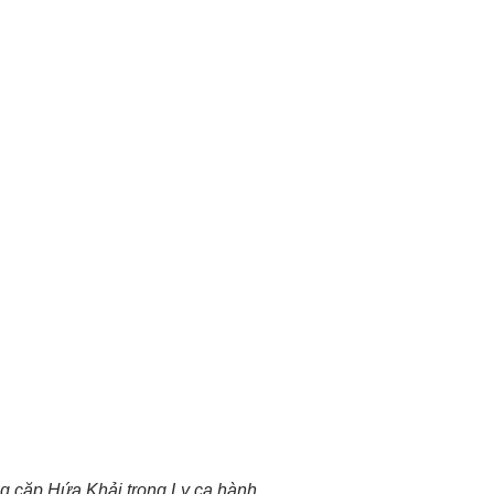
g cặp Hứa Khải trong Ly ca hành.