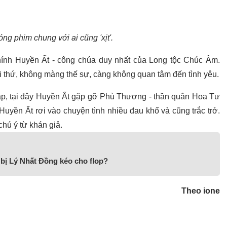
ng phim chung với ai cũng 'xịt'.
ính Huyền Ất - công chúa duy nhất của Long tộc Chúc Âm.
i thứ, không màng thế sự, càng không quan tâm đến tình yêu.
p, tại đây Huyền Ất gặp gỡ Phù Thương - thần quân Hoa Tư
Huyền Ất rơi vào chuyện tình nhiều đau khổ và cũng trắc trở.
hú ý từ khán giả.
 bị Lý Nhất Đồng kéo cho flop?
Theo ione