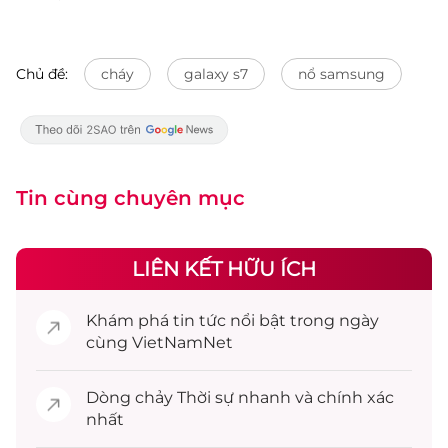
Chủ đề:
cháy
galaxy s7
nổ samsung
Tin cùng chuyên mục
LIÊN KẾT HỮU ÍCH
Khám phá
tin tức
nổi bật trong ngày
cùng VietNamNet
Dòng chảy
Thời sự
nhanh và chính xác
nhất