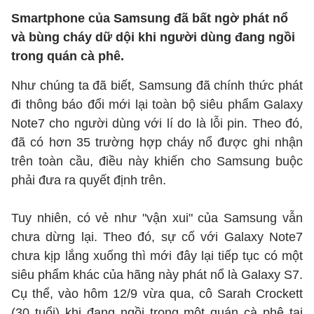
Smartphone của Samsung đã bất ngờ phát nổ
và bùng cháy dữ dội khi người dùng đang ngồi
trong quán cà phê.
Như chúng ta đã biết, Samsung đã chính thức phát
đi thông báo đổi mới lại toàn bộ siêu phẩm Galaxy
Note7 cho người dùng với lí do là lỗi pin. Theo đó,
đã có hơn 35 trường hợp cháy nổ được ghi nhận
trên toàn cầu, điều này khiến cho Samsung buộc
phải đưa ra quyết định trên.
Tuy nhiên, có vẻ như "vận xui" của Samsung vẫn
chưa dừng lại. Theo đó, sự cố với Galaxy Note7
chưa kịp lắng xuống thì mới đây lại tiếp tục có một
siêu phẩm khác của hãng này phát nổ là Galaxy S7.
Cụ thể, vào hôm 12/9 vừa qua, cô Sarah Crockett
(30 tuổi) khi đang ngồi trong một quán cà phê tại