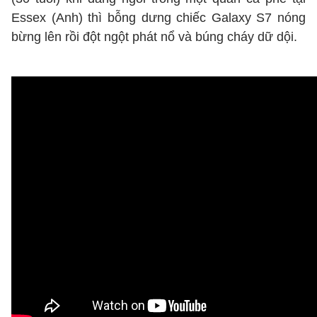
Essex (Anh) thì bỗng dưng chiếc Galaxy S7 nóng
bừng lên rồi đột ngột phát nổ và búng cháy dữ dội.