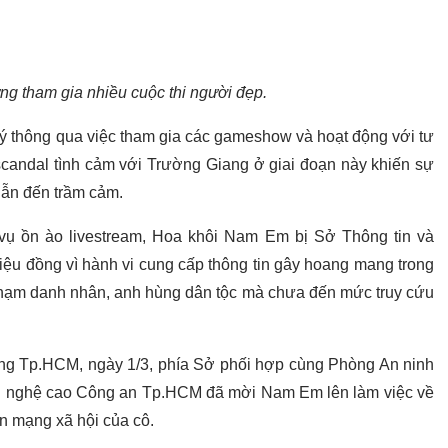
g tham gia nhiều cuộc thi người đẹp.
ý thông qua việc tham gia các gameshow và hoạt động với tư
scandal tình cảm với Trường Giang ở giai đoạn này khiến sự
dẫn đến trầm cảm.
vụ ồn ào livestream, Hoa khôi Nam Em bị Sở Thông tin và
iệu đồng vì hành vi cung cấp thông tin gây hoang mang trong
 phạm danh nhân, anh hùng dân tộc mà chưa đến mức truy cứu
hông Tp.HCM, ngày 1/3, phía Sở phối hợp cùng Phòng An ninh
g nghệ cao Công an Tp.HCM đã mời Nam Em lên làm việc về
ản mạng xã hội của cô.