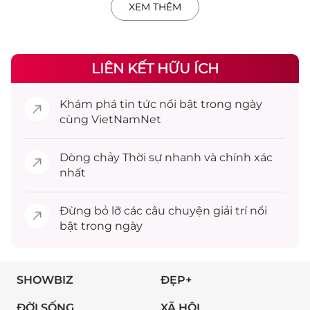
XEM THÊM
LIÊN KẾT HỮU ÍCH
Khám phá
tin tức
nổi bật trong ngày
cùng VietNamNet
Dòng chảy
Thời sự
nhanh và chính xác
nhất
Đừng bỏ lỡ các câu chuyện
giải trí
nổi
bật trong ngày
SHOWBIZ
ĐẸP+
ĐỜI SỐNG
XÃ HỘI