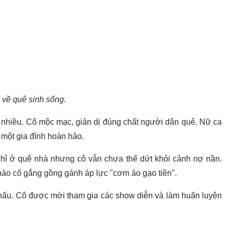
 về quê sinh sống.
t nhiều. Cô mộc mạc, giản dị đúng chất người dân quê. Nữ ca
 một gia đình hoàn hảo.
chỉ ở quê nhà nhưng cô vẫn chưa thể dứt khỏi cảnh nợ nần.
ào cố gắng gồng gánh áp lực "cơm áo gạo tiền".
 khấu. Cô được mời tham gia các show diễn và làm huấn luyện