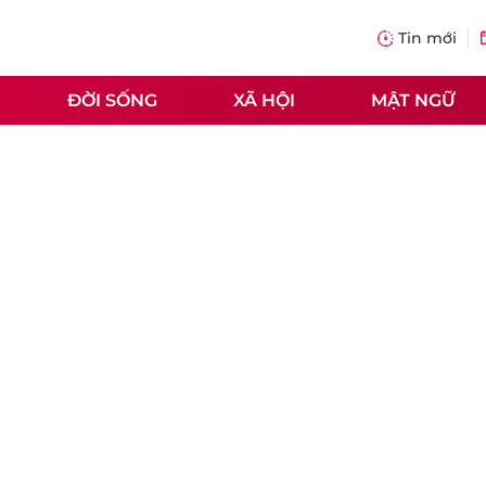
Tin mới
ĐỜI SỐNG
XÃ HỘI
MẬT NGỮ