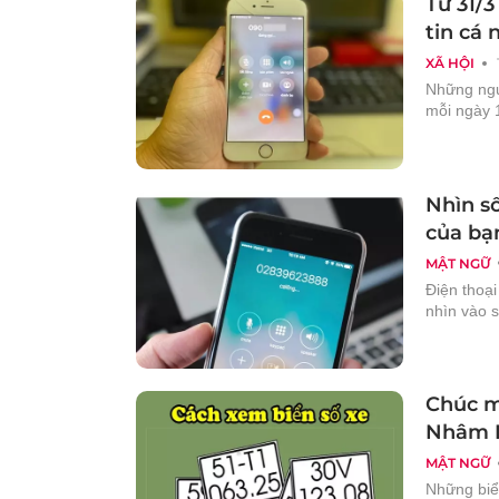
Từ 31/
tin cá 
XÃ HỘI
Những ngư
mỗi ngày 1
Nhìn s
của bạ
MẬT NGỮ
Điện thoại
nhìn vào 
Chúc m
Nhâm 
MẬT NGỮ
Những biể