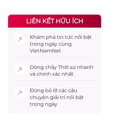
LIÊN KẾT HỮU ÍCH
Khám phá
tin tức
nổi bật
trong ngày cùng
VietNamNet
Dòng chảy
Thời sự
nhanh
và chính xác nhất
Đừng bỏ lỡ các câu
chuyện
giải trí
nổi bật
trong ngày