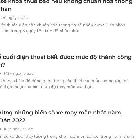
3 sẽ khóa thuê bao nếu không chuẩn hóa thông
nhân
1241 ngày trước
ời thuộc diện cần chuẩn hóa thông tin sẽ nhận được 1 tin nhắn,
 lần, trong 5 ngày liên tiếp để nhắc nhở.
ố cuối điện thoại biết được mức độ thành công
n?
1434 ngày trước
 không chỉ là đồ dùng quan trọng cần thiết của mỗi con người, mà
số điện thoại cho biết mức độ may mắn của bạn.
ừng những biển số xe may mắn nhất năm
Dần 2022
1633 ngày trước
n số xe dưới đây tượng trưng cho may mắn tài lộc, trong năm Nhâm