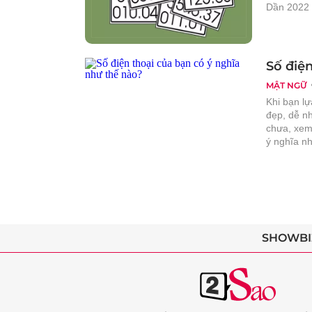
Dần 2022 
Số điện
MẬT NGỮ
Khi bạn lự
đẹp, dễ n
chưa, xem
ý nghĩa n
SHOWBI