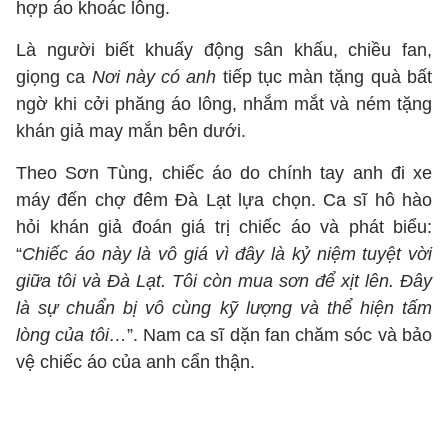
hợp áo khoác lông.
Là người biết khuấy động sân khấu, chiều fan,
giọng ca
Nơi này có anh
tiếp tục màn tặng quà bất
ngờ khi cởi phăng áo lông, nhắm mắt và ném tặng
khán giả may mắn bên dưới.
Theo Sơn Tùng, chiếc áo do chính tay anh đi xe
máy đến chợ đêm Đà Lạt lựa chọn. Ca sĩ hô hào
hỏi khán giả đoán giá trị chiếc áo và phát biểu:
“
Chiếc áo này là vô giá vì đây là kỷ niệm tuyệt vời
giữa tôi và Đà Lạt. Tôi còn mua sơn để xịt lên. Đây
là sự chuẩn bị vô cùng kỹ lượng và thể hiện tấm
lòng của tôi…
”. Nam ca sĩ dặn fan chăm sóc và bảo
vệ chiếc áo của anh cẩn thận.