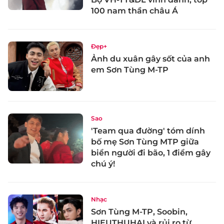
100 nam thần châu Á
Đẹp+
Ảnh du xuân gây sốt của anh
em Sơn Tùng M-TP
Sao
'Team qua đường' tóm dính
bố mẹ Sơn Tùng MTP giữa
biển người đi bão, 1 điểm gây
chú ý!
Nhạc
Sơn Tùng M-TP, Soobin,
HIEUTHUHAI và rủi ro từ