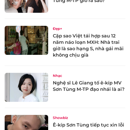
Tùng M-TP giờ ra sao?
Đẹp+
Cặp sao Việt tái hợp sau 12
năm náo loạn MXH: Nhà trai
giờ là sao hạng S, nhà gái mãi
không chịu già
Nhạc
Nghệ sĩ Lê Giang tố ê-kíp MV
Sơn Tùng M-TP đạo nhái là ai?
Showbiz
Ê-kíp Sơn Tùng tiếp tục xin lỗi