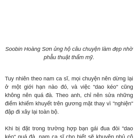
Soobin Hoàng Sơn ủng hộ câu chuyện làm đẹp nhờ
phẫu thuật thẩm mỹ.
Tuy nhiên theo nam ca sĩ, mọi chuyện nên dừng lại
ở một giới hạn nào đó, và việc "dao kéo" cũng
không nên quá đà. Theo anh, chỉ nên sửa những
điểm khiếm khuyết trên gương mặt thay vì "nghiện"
đập đi xây lại toàn bộ.
Khi bị đặt trong trường hợp bạn gái đua đòi "dao
kéo" quá đà, nam ca sĩ cho biết sẽ khuyên nhủ cô