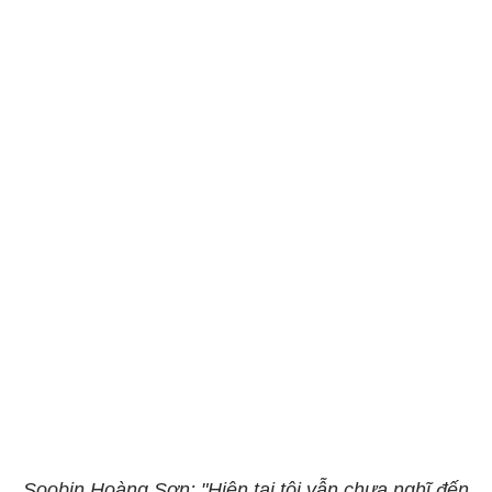
Soobin Hoàng Sơn: "Hiện tại tôi vẫn chưa nghĩ đến