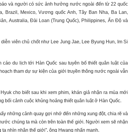
báo và người có sức ảnh hưởng nước ngoài đến từ 22 quốc
na, Brazil, Mexico, Vương quốc Anh, Tây Ban Nha, Ba Lan,
n, Australia, Đài Loan (Trung Quốc), Philippines, Ấn Độ và
diễn viên chủ chốt như Lee Jung Jae, Lee Byung Hun, Im Si
cáo du lịch tới Hàn Quốc sau tuyên bố thiết quân luật của
hoạch tham dự sự kiện của giới truyền thông nước ngoài vẫn
 Hyuk cho biết sau khi xem phim, khán giả nhận ra mùa mới
ong bối cảnh cuộc khủng hoảng thiết quân luật ở Hàn Quốc.
thấy những cảnh quay gợi nhớ đến những xung đột, chia rẽ và
 nước chúng ta mà còn trên toàn thế giới. Người xem sẽ nhận
g ta nhìn nhận thế giới”, ông Hwang nhấn mạnh.