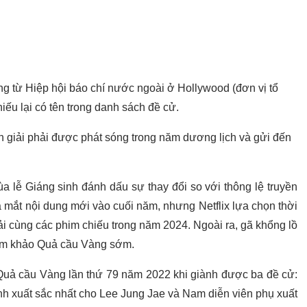
ng từ Hiệp hội báo chí nước ngoài ở Hollywood (đơn vị tổ
iếu lại có tên trong danh sách đề cử.
h giải phải được phát sóng trong năm dương lịch và gửi đến
a lễ Giáng sinh đánh dấu sự thay đổi so với thông lệ truyền
a mắt nội dung mới vào cuối năm, nhưng Netflix lựa chọn thời
ải cùng các phim chiếu trong năm 2024. Ngoài ra, gã khổng lồ
iám khảo Quả cầu Vàng sớm.
i Quả cầu Vàng lần thứ 79 năm 2022 khi giành được ba đề cử:
nh xuất sắc nhất cho Lee Jung Jae và Nam diễn viên phụ xuất