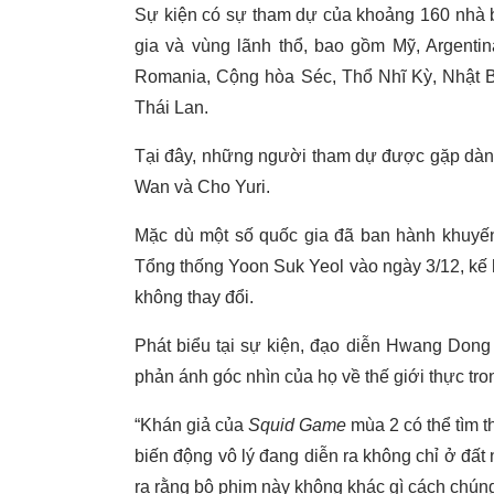
Sự kiện có sự tham dự của khoảng 160 nhà 
gia và vùng lãnh thổ, bao gồm Mỹ, Argenti
Romania, Cộng hòa Séc, Thổ Nhĩ Kỳ, Nhật Bả
Thái Lan.
Tại đây, những người tham dự được gặp dàn 
Wan và Cho Yuri.
Mặc dù một số quốc gia đã ban hành khuyến 
Tổng thống Yoon Suk Yeol vào ngày 3/12, kế 
không thay đổi.
Phát biểu tại sự kiện, đạo diễn Hwang Dong
phản ánh góc nhìn của họ về thế giới thực tr
“Khán giả của
Squid Game
mùa 2 có thể tìm 
biến động vô lý đang diễn ra không chỉ ở đất
ra rằng bộ phim này không khác gì cách chún