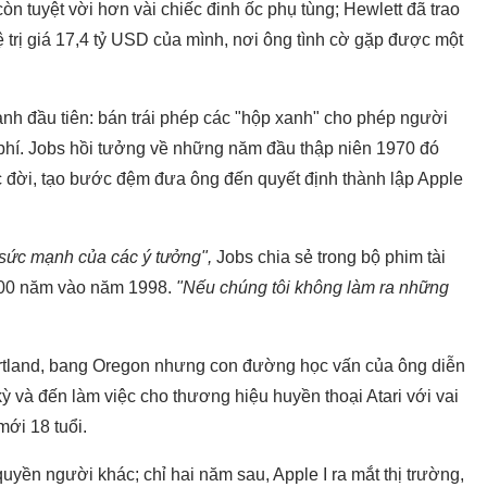
 tuyệt vời hơn vài chiếc đinh ốc phụ tùng; Hewlett đã trao
ệ trị giá 17,4 tỷ USD của mình, nơi ông tình cờ gặp được một
nh đầu tiên: bán trái phép các "hộp xanh" cho phép người
phí. Jobs hồi tưởng về những năm đầu thập niên 1970 đó
c đời, tạo bước đệm đưa ông đến quyết định thành lập Apple
 sức mạnh của các ý tưởng",
Jobs chia sẻ trong bộ phim tài
 100 năm vào năm 1998.
"Nếu chúng tôi không làm ra những
rtland, bang Oregon nhưng con đường học vấn của ông diễn
kỳ và đến làm việc cho thương hiệu huyền thoại Atari với vai
 mới 18 tuổi.
uyền người khác; chỉ hai năm sau, Apple I ra mắt thị trường,