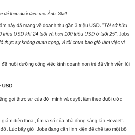
e để theo đuổi đam mê. Ảnh: Staff
ẩm này đã mang về doanh thu gần 3 triệu USD. "
Tôi sở hữu
0 triệu USD khi 24 tuổi và hơn 100 triệu USD ở tuổi 25",
Jobs
ó thực sự không quan trọng, vì tôi chưa bao giờ làm việc vì
 để nuôi dưỡng công việc kinh doanh non trẻ đã vĩnh viễn lùi
tỷ USD
iếng gọi thực sự của đời mình và quyết tâm theo đuổi ước
giám điện thoại, tìm ra số của nhà đồng sáng lập Hewlett-
p đỡ. Lúc bấy giờ, Jobs đang cần linh kiện để chế tạo một bộ