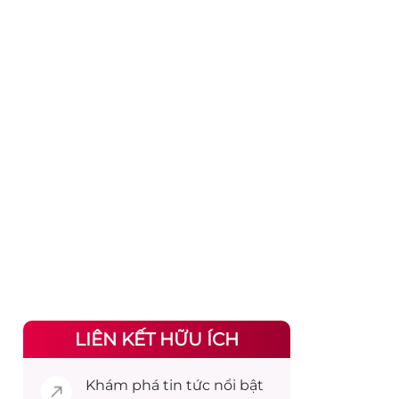
LIÊN KẾT HỮU ÍCH
Khám phá
tin tức
nổi bật