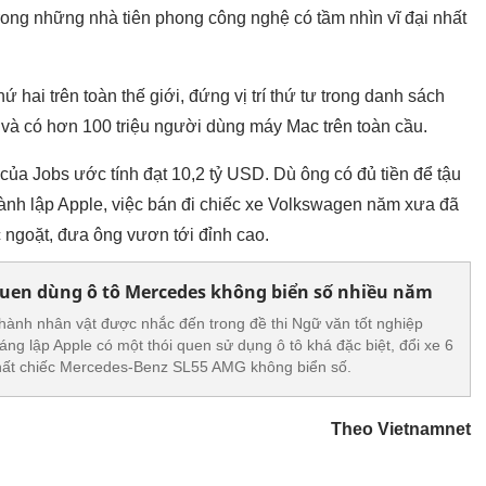
rong những nhà tiên phong công nghệ có tầm nhìn vĩ đại nhất
thứ hai trên toàn thế giới, đứng vị trí thứ tư trong danh sách
 và có hơn 100 triệu người dùng máy Mac trên toàn cầu.
của Jobs ước tính đạt 10,2 tỷ USD. Dù ông có đủ tiền để tậu
hành lập Apple, việc bán đi chiếc xe Volkswagen năm xưa đã
 ngoặt, đưa ông vươn tới đỉnh cao.
 quen dùng ô tô Mercedes không biển số nhiều năm
thành nhân vật được nhắc đến trong đề thi Ngữ văn tốt nghiệp
g lập Apple có một thói quen sử dụng ô tô khá đặc biệt, đổi xe 6
nhất chiếc Mercedes-Benz SL55 AMG không biển số.
Theo Vietnamnet