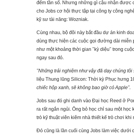
đếm tần số. Nhưng những gì cậu nhận được còn
cho Jobs cơ hội thực tập tại công ty công ngh
kỹ sư tài năng: Wozniak.
Cùng nhau, bộ đôi này bắt đầu dự án kinh doa
dùng thực hiện các cuộc gọi đường dài miễn 
như một khoảng thời gian "kỳ diệu" trong cuộ
ngay sau đó.
"Những trải nghiệm như vậy đã dạy chúng tôi
liệu Thung lũng Silicon: Thời kỳ Phục hưng
chiếc hộp xanh, sẽ không bao giờ có Apple".
Jobs sau đó ghi danh vào Đại học Reed ở Po
ra rất ngắn ngủi. Ông bỏ học chỉ sau một học 
trò kỹ thuật viên kiêm nhà thiết kế trò chơi khi
Đó cũng là lần cuối cùng Jobs làm việc dưới q