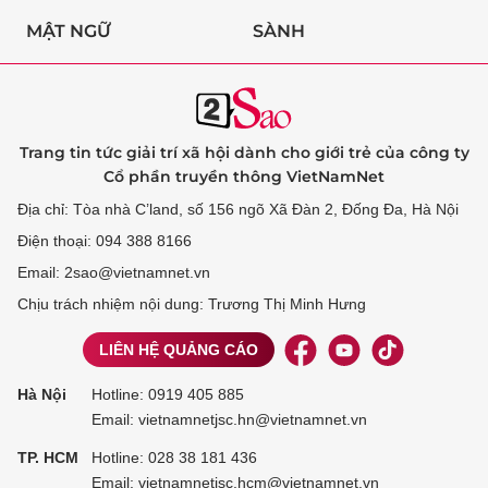
MẬT NGỮ
SÀNH
Trang tin tức giải trí xã hội dành cho giới trẻ của công ty
Cổ phần truyền thông VietNamNet
Địa chỉ: Tòa nhà C’land, số 156 ngõ Xã Đàn 2, Đống Đa, Hà Nội
Điện thoại: 094 388 8166
Email: 2sao@vietnamnet.vn
Chịu trách nhiệm nội dung: Trương Thị Minh Hưng
LIÊN HỆ QUẢNG CÁO
Hà Nội
Hotline:
0919 405 885
Email: vietnamnetjsc.hn@vietnamnet.vn
TP. HCM
Hotline:
028 38 181 436
Email: vietnamnetjsc.hcm@vietnamnet.vn