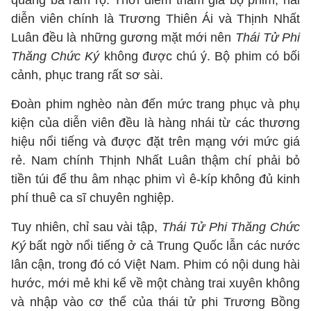
quảng bá rầm rộ. Thời điểm tham gia bộ phim, hai
diễn viên chính là Trương Thiên Ái và Thịnh Nhất
Luân đều là những gương mặt mới nên
Thái Tử Phi
Thăng Chức Ký
không được chú ý. Bộ phim có bối
cảnh, phục trang rất sơ sài.
Đoàn phim nghèo nàn đến mức trang phục và phụ
kiện của diễn viên đều là hàng nhái từ các thương
hiệu nổi tiếng và được đặt trên mạng với mức giá
rẻ. Nam chính Thịnh Nhất Luân thậm chí phải bỏ
tiền túi để thu âm nhạc phim vì ê-kíp không đủ kinh
phí thuê ca sĩ chuyên nghiệp.
Tuy nhiên, chỉ sau vài tập,
Thái Tử Phi Thăng Chức
Ký
bất ngờ nổi tiếng ở cả Trung Quốc lẫn các nước
lân cận, trong đó có Việt Nam. Phim có nội dung hài
hước, mới mẻ khi kể về một chàng trai xuyên không
và nhập vào cơ thể của thái tử phi Trương Bồng