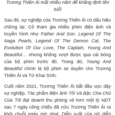
Trương Thiên Ái mất nhiều năm để khẳng định tên
tuổi
Sau đó, sự nghiệp của Trương Thiên Ái có dấu hiệu
chững lại. Cô tham gia nhiều phim điện ảnh và
truyền hình như
Father And Son, Legend Of The
Naga Pearls, Legend Of The Demon Cat, The
Evolution Of Our Love, The Captain, Young And
Beautiful
… nhưng không vượt được qua cái bóng
của bộ phim trước đó. Trong đó,
Young And
Beautiful
chính là bộ phim se duyên cho Trương
Thiên Ái và Từ Khai Sính.
Cuối năm 2021, Trương Thiên Ái bắt đầu vực dậy
sự nghiệp. Tác phẩm điện ảnh
Tôi Và Bậc Cha Chú
Của Tôi
đạt doanh thu phòng vé hơn một tỷ NDT
sau 7 ngày công chiếu đã cứu Trương Thiên Ái ra
khỏi chuỗi ngày mờ nhạt. Diễn xuất của nữ diễn