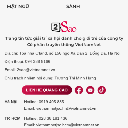
MẬT NGỮ
SÀNH
Trang tin tức giải trí xã hội dành cho giới trẻ của công ty
Cổ phần truyền thông VietNamNet
Địa chỉ: Tòa nhà C’land, số 156 ngõ Xã Đàn 2, Đống Đa, Hà Nội
Điện thoại: 094 388 8166
Email: 2sao@vietnamnet.vn
Chịu trách nhiệm nội dung: Trương Thị Minh Hưng
LIÊN HỆ QUẢNG CÁO
Hà Nội
Hotline:
0919 405 885
Email: vietnamnetjsc.hn@vietnamnet.vn
TP. HCM
Hotline:
028 38 181 436
Email: vietnamnetjsc.hcm@vietnamnet.vn