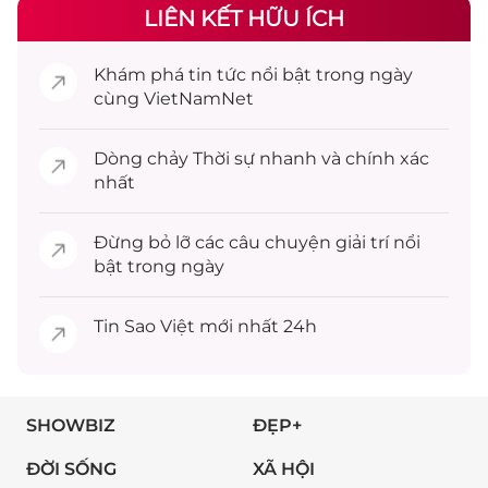
LIÊN KẾT HỮU ÍCH
Khám phá
tin tức
nổi bật trong ngày
cùng VietNamNet
Dòng chảy
Thời sự
nhanh và chính xác
nhất
Đừng bỏ lỡ các câu chuyện
giải trí
nổi
bật trong ngày
Tin
Sao Việt
mới nhất 24h
SHOWBIZ
ĐẸP+
ĐỜI SỐNG
XÃ HỘI