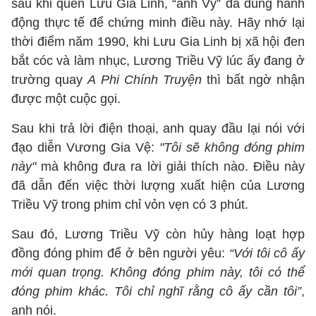
sau khi quen Lưu Gia Linh, “anh Vỹ” đã dùng hành
động thực tế để chứng minh điều này. Hãy nhớ lại
thời điểm năm 1990, khi Lưu Gia Linh bị xã hội đen
bắt cóc và làm nhục, Lương Triều Vỹ lúc ấy đang ở
trường quay
A Phi Chính Truyện
thì bất ngờ nhận
được một cuộc gọi.
Sau khi trả lời điện thoại, anh quay đầu lại nói với
đạo diễn Vương Gia Vệ:
"Tôi sẽ không đóng phim
này"
mà không đưa ra lời giải thích nào. Điều này
đã dẫn đến việc thời lượng xuất hiện của Lương
Triều Vỹ trong phim chỉ vỏn vẹn có 3 phút.
Sau đó, Lương Triều Vỹ còn hủy hàng loạt hợp
đồng đóng phim để ở bên người yêu:
“Với tôi cô ấy
mới quan trọng. Không đóng phim này, tôi có thể
đóng phim khác. Tôi chỉ nghĩ rằng cô ấy cần tôi”
,
anh nói.