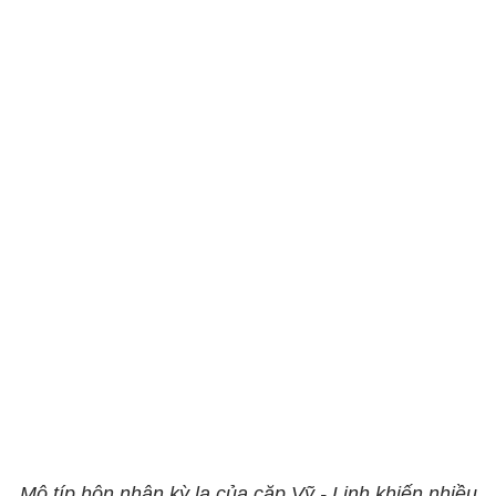
Mô típ hôn nhân kỳ lạ của cặp Vỹ - Linh khiến nhiều