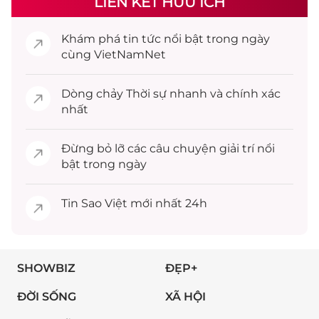
LIÊN KẾT HỮU ÍCH
Khám phá
tin tức
nổi bật trong ngày
cùng VietNamNet
Dòng chảy
Thời sự
nhanh và chính xác
nhất
Đừng bỏ lỡ các câu chuyện
giải trí
nổi
bật trong ngày
Tin
Sao Việt
mới nhất 24h
SHOWBIZ
ĐẸP+
ĐỜI SỐNG
XÃ HỘI