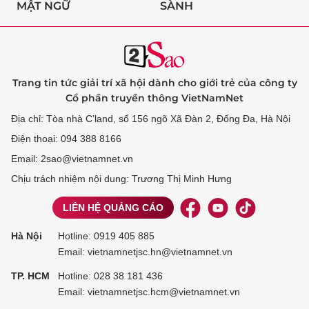
MẬT NGỮ
SÀNH
Trang tin tức giải trí xã hội dành cho giới trẻ của công ty
Cổ phần truyền thông VietNamNet
Địa chỉ: Tòa nhà C’land, số 156 ngõ Xã Đàn 2, Đống Đa, Hà Nội
Điện thoại: 094 388 8166
Email: 2sao@vietnamnet.vn
Chịu trách nhiệm nội dung: Trương Thị Minh Hưng
LIÊN HỆ QUẢNG CÁO
Hà Nội
Hotline:
0919 405 885
Email: vietnamnetjsc.hn@vietnamnet.vn
TP. HCM
Hotline:
028 38 181 436
Email: vietnamnetjsc.hcm@vietnamnet.vn