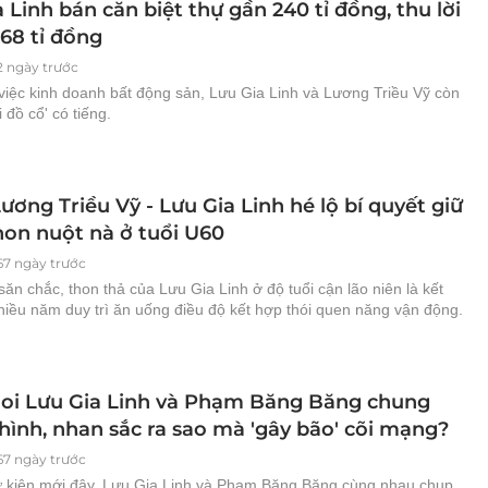
 Linh bán căn biệt thự gần 240 tỉ đồng, thu lời
68 tỉ đồng
2 ngày trước
việc kinh doanh bất động sản, Lưu Gia Linh và Lương Triều Vỹ còn
i đồ cổ' có tiếng.
ương Triều Vỹ - Lưu Gia Linh hé lộ bí quyết giữ
hon nuột nà ở tuổi U60
67 ngày trước
ăn chắc, thon thả của Lưu Gia Linh ở độ tuổi cận lão niên là kết
hiều năm duy trì ăn uống điều độ kết hợp thói quen năng vận động.
oi Lưu Gia Linh và Phạm Băng Băng chung
hình, nhan sắc ra sao mà 'gây bão' cõi mạng?
67 ngày trước
ự kiện mới đây, Lưu Gia Linh và Phạm Băng Băng cùng nhau chụp