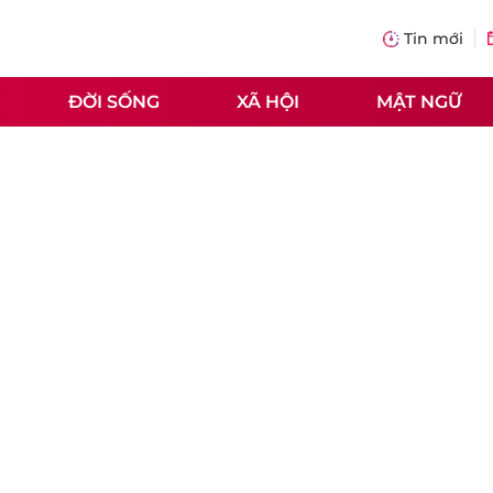
Tin mới
ĐỜI SỐNG
XÃ HỘI
MẬT NGỮ