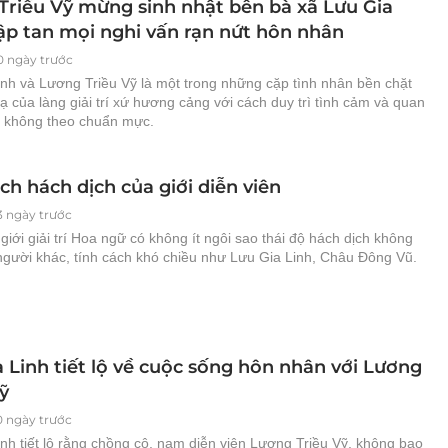
Triều Vỹ mừng sinh nhật bên bà xã Lưu Gia
dập tan mọi nghi vấn rạn nứt hôn nhân
0 ngày trước
inh và Lương Triều Vỹ là một trong những cặp tình nhân bền chặt
ạ của làng giải trí xứ hương cảng với cách duy trì tình cảm và quan
 không theo chuẩn mực.
ch hách dịch của giới diễn viên
3 ngày trước
iới giải trí Hoa ngữ có không ít ngôi sao thái độ hách dịch không
 người khác, tính cách khó chiều như Lưu Gia Linh, Châu Đông Vũ.
 Linh tiết lộ về cuộc sống hôn nhân với Lương
ỹ
0 ngày trước
nh tiết lộ rằng chồng cô, nam diễn viên Lương Triều Vỹ, không bao