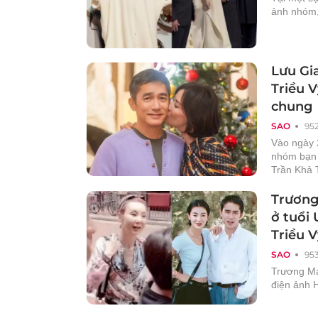
ảnh nhóm,
Lưu Gi
Triều V
chung
SAO
95
Vào ngày 2
nhóm bạn 
Trần Khả 
Trương
ở tuổi 
Triều V
SAO
95
Trương Mạ
điện ảnh 