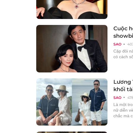
Cuộc h
showbiz
SAO
40
Cặp đôi nà
có cách số
Lương T
khối tà
SAO
47
Là một tro
nữ diễn v
chắc mà c