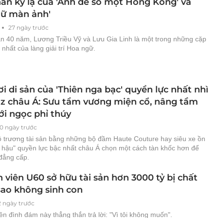
ân kỳ lạ của 'Ảnh đế số một Hong Kong' và
nữ màn ảnh'
27 ngày trước
n 40 năm, Lương Triều Vỹ và Lưu Gia Linh là một trong những cặp
t nhất của làng giải trí Hoa ngữ.
i di sản của 'Thiên nga bạc' quyền lực nhất nhì
z châu Á: Sưu tầm vương miện cổ, nâng tầm
với ngọc phỉ thúy
20 ngày trước
 trương tài sản bằng những bộ đầm Haute Couture hay siêu xe ồn
n hậu" quyền lực bậc nhất châu Á chọn một cách tàn khốc hơn để
 đẳng cấp.
 viên U60 sở hữu tài sản hơn 3000 tỷ bị chất
 sao không sinh con
2 ngày trước
ên đình đám này thẳng thắn trả lời: "Vì tôi không muốn".