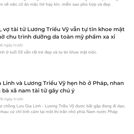
âm về việc cô ăn mặc hở hay kín, miễn sao phù hợp và đẹp.
, vợ tài tử Lương Triều Vỹ vẫn tự tin khoe mặt
ờ chu trình dưỡng da toàn mỹ phẩm xa xỉ
66 ngày trước
nh ở tuổi 59 vẫn rất trẻ đẹp và tự tin khoe mặt mộc.
a Linh và Lương Triều Vỹ hẹn hò ở Pháp, nhan
 bà xã nam tài tử gây chú ý
26 ngày trước
vợ chồng Lưu Gia Linh - Lương Triều Vỹ được bắt gặp đang đi dạo,
nhau cử chỉ tình cảm tại một thị trấn nhỏ phía Nam nước Pháp.