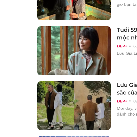
giờ bận t
Tuổi 59
mộc nh
ĐẸP+
6
Lưu Gia Li
Lưu Gi
sắc của
ĐẸP+
8
Mới đây, 
dành cho 