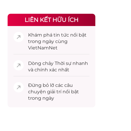
LIÊN KẾT HỮU ÍCH
Khám phá
tin tức
nổi bật
trong ngày cùng
VietNamNet
Dòng chảy
Thời sự
nhanh
và chính xác nhất
Đừng bỏ lỡ các câu
chuyện
giải trí
nổi bật
trong ngày