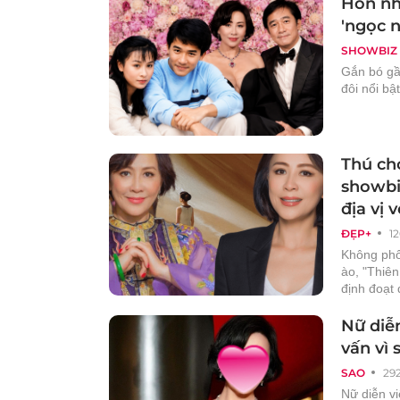
Hôn nh
'ngọc 
SHOWBIZ
Gắn bó gầ
đôi nổi bậ
Thú chơ
showbi
địa vị 
ĐẸP+
1
Không phô
ào, "Thiê
định đoạt
Nữ diễn
vấn vì
SAO
29
Nữ diễn vi