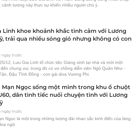
 cảnh tượng này thực sự khiến nhiều người chú ý.
a Linh khoe khoảnh khắc tình cảm với Lương
ỹ, trải qua nhiều sóng gió nhưng không có con
2 ngày trước
5/12, Lưu Gia Linh tổ chức tiệc Giáng sinh tại nhà và mời một
đến chung vui, trong đó có vợ chồng diễn viên Ngô Quân Như -
Tân, Đậu Tĩnh Đồng - con gái diva Vương Phi.
 Mạn Ngọc sống một mình trong khu ổ chuột
U60, dân tình tiếc nuối chuyện tình với Lương
ỹ
3 ngày trước
n Ngọc là một trong những tượng đài nhan sắc kinh điển của làng
Hoa ngữ.