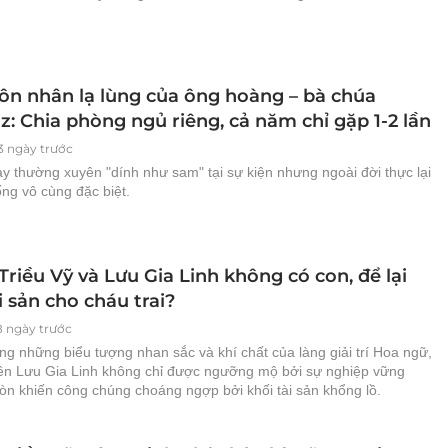
ôn nhân lạ lùng của ông hoàng – bà chúa
: Chia phòng ngủ riêng, cả năm chỉ gặp 1-2 lần
3 ngày trước
y thường xuyên "dính như sam" tại sự kiện nhưng ngoài đời thực lại
ng vô cùng đặc biệt.
riều Vỹ và Lưu Gia Linh không có con, để lại
i sản cho cháu trai?
8 ngày trước
ng những biểu tượng nhan sắc và khí chất của làng giải trí Hoa ngữ,
iên Lưu Gia Linh không chỉ được ngưỡng mộ bởi sự nghiệp vững
òn khiến công chúng choáng ngợp bởi khối tài sản khổng lồ.