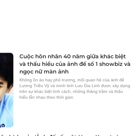
Cuộc hôn nhân 40 năm giữa khác biệt
và thấu hiểu của ảnh đế số 1 showbiz và
ngọc nữ màn ảnh
Không ồn ào hay phô trương, mối quan hệ của ảnh đế
Lương Triều Vỹ và minh tinh Lưu Gia Linh được xây dựng
trên sự khác biệt tính cách, những thăng trầm và thấu
hiểu lẫn nhau theo thời gian.