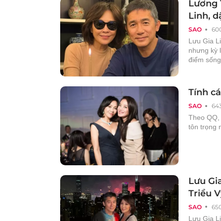
Lương 
Linh, 
SAO
60
Lưu Gia L
nhưng kỳ l
điểm sống
Tính cá
SAO
64
Theo QQ, g
tôn trọng
Lưu Gia
Triều V
SAO
65
Lưu Gia Li