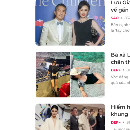
Lưu Gia
về gần 
SAO
83
Bên cạnh 
là 'tay chơ
Bà xã L
chân t
ĐẸP+
8
Vóc dáng s
quả của n
Hiếm h
khung 
ĐẸP+
8
Tại một s