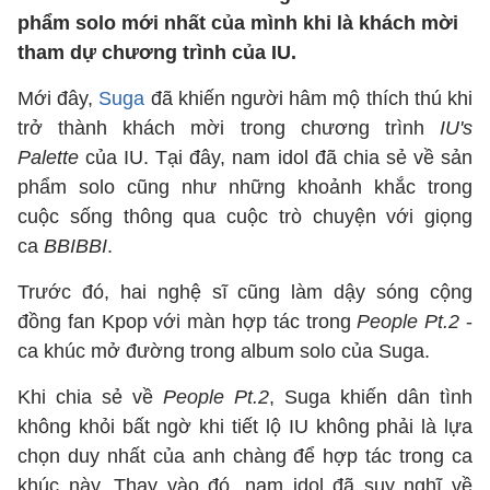
phẩm solo mới nhất của mình khi là khách mời
tham dự chương trình của IU.
Mới đây,
Suga
đã khiến người hâm mộ thích thú khi
trở thành khách mời trong chương trình
IU's
Palette
của IU. Tại đây, nam idol đã chia sẻ về sản
phẩm solo cũng như những khoảnh khắc trong
cuộc sống thông qua cuộc trò chuyện với giọng
ca
BBIBBI
.
Trước đó, hai nghệ sĩ cũng làm dậy sóng cộng
đồng fan Kpop với màn hợp tác trong
People Pt.2
-
ca khúc mở đường trong album solo của Suga.
Khi chia sẻ về
People Pt.2
, Suga khiến dân tình
không khỏi bất ngờ khi tiết lộ IU không phải là lựa
chọn duy nhất của anh chàng để hợp tác trong ca
khúc này. Thay vào đó, nam idol đã suy nghĩ về