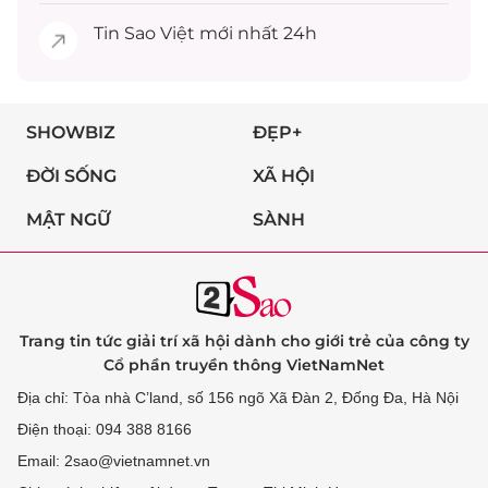
Tin
Sao Việt
mới nhất 24h
SHOWBIZ
ĐẸP+
ĐỜI SỐNG
XÃ HỘI
MẬT NGỮ
SÀNH
Trang tin tức giải trí xã hội dành cho giới trẻ của công ty
Cổ phần truyền thông VietNamNet
Địa chỉ: Tòa nhà C’land, số 156 ngõ Xã Đàn 2, Đống Đa, Hà Nội
Điện thoại: 094 388 8166
Email: 2sao@vietnamnet.vn