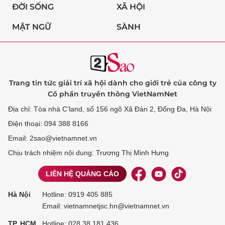
ĐỜI SỐNG
XÃ HỘI
MẬT NGỮ
SÀNH
Trang tin tức giải trí xã hội dành cho giới trẻ của công ty
Cổ phần truyền thông VietNamNet
Địa chỉ: Tòa nhà C’land, số 156 ngõ Xã Đàn 2, Đống Đa, Hà Nội
Điện thoại: 094 388 8166
Email: 2sao@vietnamnet.vn
Chịu trách nhiệm nội dung: Trương Thị Minh Hưng
LIÊN HỆ QUẢNG CÁO
Hà Nội
Hotline:
0919 405 885
Email: vietnamnetjsc.hn@vietnamnet.vn
TP. HCM
Hotline:
028 38 181 436