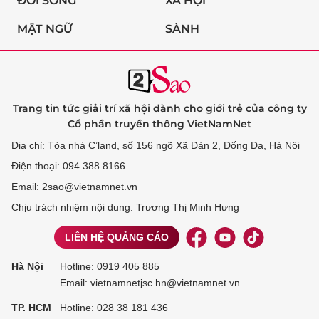
ĐỜI SỐNG
XÃ HỘI
MẬT NGỮ
SÀNH
Trang tin tức giải trí xã hội dành cho giới trẻ của công ty
Cổ phần truyền thông VietNamNet
Địa chỉ: Tòa nhà C’land, số 156 ngõ Xã Đàn 2, Đống Đa, Hà Nội
Điện thoại: 094 388 8166
Email: 2sao@vietnamnet.vn
Chịu trách nhiệm nội dung: Trương Thị Minh Hưng
LIÊN HỆ QUẢNG CÁO
Hà Nội
Hotline:
0919 405 885
Email: vietnamnetjsc.hn@vietnamnet.vn
TP. HCM
Hotline:
028 38 181 436