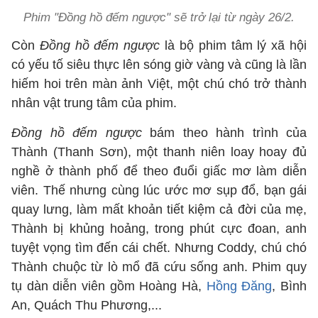
Phim "Đồng hồ đếm ngược" sẽ trở lại từ ngày 26/2.
Còn
Đồng hồ đếm ngược
là bộ phim tâm lý xã hội
có yếu tố siêu thực lên sóng giờ vàng và cũng là lần
hiếm hoi trên màn ảnh Việt, một chú chó trở thành
nhân vật trung tâm của phim.
Đồng hồ đếm ngược
bám theo hành trình của
Thành (Thanh Sơn), một thanh niên loay hoay đủ
nghề ở thành phố để theo đuổi giấc mơ làm diễn
viên. Thế nhưng cùng lúc ước mơ sụp đổ, bạn gái
quay lưng, làm mất khoản tiết kiệm cả đời của mẹ,
Thành bị khủng hoảng, trong phút cực đoan, anh
tuyệt vọng tìm đến cái chết. Nhưng Coddy, chú chó
Thành chuộc từ lò mổ đã cứu sống anh. Phim quy
tụ dàn diễn viên gồm Hoàng Hà,
Hồng Đăng
, Bình
An, Quách Thu Phương,...