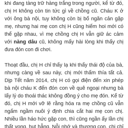
khi đang tàng trữ hàng trắng trong người, kể từ đó,
chị H không còn tin tức gì về chồng cũ. Cháu K ở
với ông bà nội, tuy không còn bị bố ngăn cản gặp
mẹ, nhưng hai mẹ con chị H cũng hiếm hoi mới có
thể gặp nhau, vì mẹ chồng chị H vẫn giữ ác cảm
với
nàng dâu
cũ, không mấy hài lòng khi thấy chị
đưa đón con đi chơi.
Thoạt đầu, chị H chỉ thấy lạ khi thấy thái độ của bà,
nhưng càng về sau này, chị mới thấm thía tất cả.
Dịp Tết năm 2014, chị H có gọi điện đến xin phép
bà nội cháu K đến đón con về quê ngoại nhưng bà
lấy lý do thoái thác không đồng ý cho mẹ đón. Kể từ
đó, chị H mới vỡ lẽ rằng hóa ra mẹ chồng cũ vẫn
ngấm ngầm nuôi ý định chia cắt hai mẹ con chị.
Nhiều lần háo hức gặp con, thì cũng ngần ấy lần chị
thất vọng, hụt hẫng. Nỗi nhớ và thương con, chị chỉ