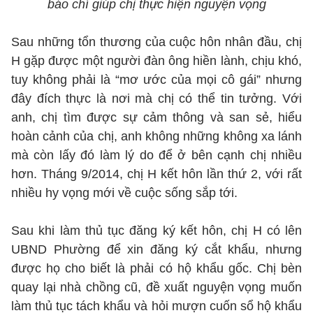
báo chí giúp chị thực hiện nguyện vọng
Sau những tổn thương của cuộc hôn nhân đầu, chị
H gặp được một người đàn ông hiền lành, chịu khó,
tuy không phải là “mơ ước của mọi cô gái” nhưng
đây đích thực là nơi mà chị có thể tin tưởng. Với
anh, chị tìm được sự cảm thông và san sẻ, hiểu
hoàn cảnh của chị, anh không những không xa lánh
mà còn lấy đó làm lý do để ở bên cạnh chị nhiều
hơn. Tháng 9/2014, chị H kết hôn lần thứ 2, với rất
nhiều hy vọng mới về cuộc sống sắp tới.
Sau khi làm thủ tục đăng ký kết hôn, chị H có lên
UBND Phường để xin đăng ký cắt khẩu, nhưng
được họ cho biết là phải có hộ khẩu gốc. Chị bèn
quay lại nhà chồng cũ, đề xuất nguyện vọng muốn
làm thủ tục tách khẩu và hỏi mượn cuốn sổ hộ khẩu