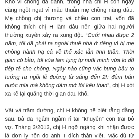
Khổ vì chồng đã đành, trong nhà chị H còn ngày
càng ngột ngạt vì mâu thuẫn mẹ chồng nàng dâu.
Mẹ chồng chị thương và chiều con trai, vốn đã
không thích chị H làm dâu nên giữa hai người
thường xuyên xảy ra xung đột. “
Cưới nhau được 2
năm, tôi đã phải ra ngoài thuê nhà ở riêng vì bị mẹ
chồng hành hạ cả về thể xác lẫn tinh thần. Thời
gian có bầu, tôi vừa làm lụng tự nuôi mình vừa lo đồ
tiếp tế cho chồng. Ngày nào cũng vác bụng bầu to
tướng ra ngồi lề đường từ sáng đến 2h đêm bán
nước mía mà không dám mở lời kêu than
”, chị H xót
xa kể lại quãng thời gian đau khổ.
Vất vả trăm đường, chị H không hề biết rằng đằng
sau, bà đã ngấm ngầm rỉ tai “khuyên” con trai bỏ
vợ. Tháng 3/2013, chị H ngỡ ngàng khi nhận được
lá đơn ly hôn do anh T đích thân viết. Mặc dù từ