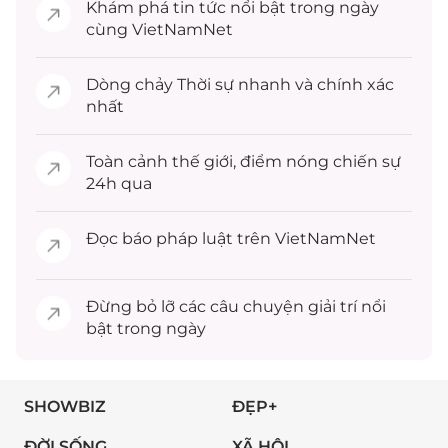
Khám phá
tin tức
nổi bật trong ngày
cùng VietNamNet
Dòng chảy
Thời sự
nhanh và chính xác
nhất
Toàn cảnh
thế giới
, điểm nóng chiến sự
24h qua
Đọc
báo pháp luật
trên VietNamNet
Đừng bỏ lỡ các câu chuyện
giải trí
nổi
bật trong ngày
SHOWBIZ
ĐẸP+
ĐỜI SỐNG
XÃ HỘI