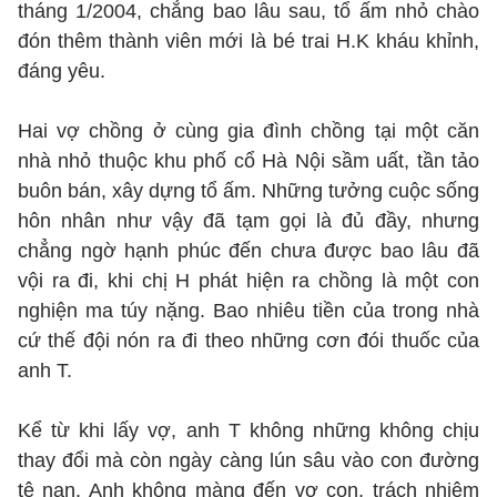
tháng 1/2004, chẳng bao lâu sau, tổ ấm nhỏ chào
đón thêm thành viên mới là bé trai H.K kháu khỉnh,
đáng yêu.
Hai vợ chồng ở cùng gia đình chồng tại một căn
nhà nhỏ thuộc khu phố cổ Hà Nội sầm uất, tần tảo
buôn bán, xây dựng tổ ấm. Những tưởng cuộc sống
hôn nhân như vậy đã tạm gọi là đủ đầy, nhưng
chẳng ngờ hạnh phúc đến chưa được bao lâu đã
vội ra đi, khi chị H phát hiện ra chồng là một con
nghiện ma túy nặng. Bao nhiêu tiền của trong nhà
cứ thế đội nón ra đi theo những cơn đói thuốc của
anh T.
Kể từ khi lấy vợ, anh T không những không chịu
thay đổi mà còn ngày càng lún sâu vào con đường
tệ nạn. Anh không màng đến vợ con, trách nhiệm