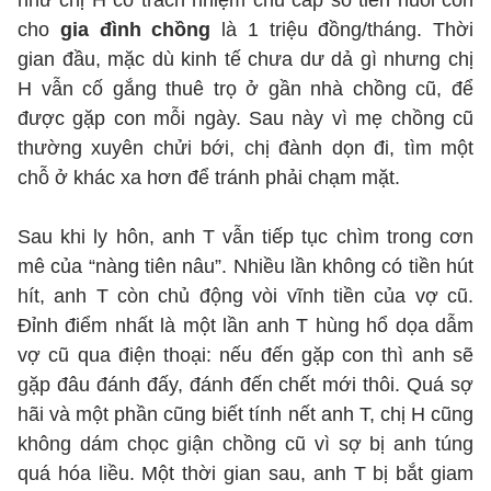
như chị H có trách nhiệm chu cấp số tiền nuôi con
cho
gia đình chồng
là 1 triệu đồng/tháng. Thời
gian đầu, mặc dù kinh tế chưa dư dả gì nhưng chị
H vẫn cố gắng thuê trọ ở gần nhà chồng cũ, để
được gặp con mỗi ngày. Sau này vì mẹ chồng cũ
thường xuyên chửi bới, chị đành dọn đi, tìm một
chỗ ở khác xa hơn để tránh phải chạm mặt.
Sau khi ly hôn, anh T vẫn tiếp tục chìm trong cơn
mê của “nàng tiên nâu”. Nhiều lần không có tiền hút
hít, anh T còn chủ động vòi vĩnh tiền của vợ cũ.
Đỉnh điểm nhất là một lần anh T hùng hổ dọa dẫm
vợ cũ qua điện thoại: nếu đến gặp con thì anh sẽ
gặp đâu đánh đấy, đánh đến chết mới thôi. Quá sợ
hãi và một phần cũng biết tính nết anh T, chị H cũng
không dám chọc giận chồng cũ vì sợ bị anh túng
quá hóa liều. Một thời gian sau, anh T bị bắt giam