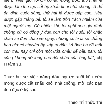
hiện. “
Hiện giờ, tôi chỉ có hai mong ước: thứ nhất là
được làm thủ tục cắt hộ khẩu khỏi nhà chồng cũ để
ổn định cuộc sống, thứ hai là được gặp con. Nếu
được gặp thằng bé, tôi sẽ làm tròn trách nhiệm của
một người mẹ. Có nhiều khi, tôi nghĩ nếu gia đình
chồng cũ có đồng ý đưa con cho tôi nuôi, tôi chắc
chắn sẽ đón cháu về ngay, nhưng có lẽ là sẽ chẳng
bao giờ có chuyện ấy xảy ra đâu. Vì ông bà đã mất
con trai, nay chỉ còn một đứa cháu để bầu bạn, tôi
cũng không nỡ lòng nào đòi cháu của ông bà
”, chị
H tâm sự.
Thực hư sự việc
nàng dâu
ngược xuôi kêu cứu
mong được cắt khẩu khỏi nhà chồng, mời các bạn
đón đọc ở kỳ sau.
Theo Trí Thức Trẻ