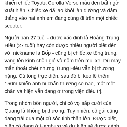
khiển chiếc Toyota Corolla Verso màu đen bất ngờ
xuất hiện. Chiếc xe đã lao khỏi làn đường và đâm
thẳng vào hai anh em đang cùng đi trên một chiếc
scooter.
Người bạn 27 tuổi - được xác định là Hoàng Trung
Hiếu (27 tuổi) hay còn được nhiều người biết đến
với nickname là Bốp - cũng bị chiếc xe tông trúng,
văng lên kính chắn gió và nằm trên mui xe. Dù may
mắn thoát chết nhưng Trung Hiếu vẫn bị thương
nặng. Cú tông trực diện, sau đó bị kéo lê thêm
150m khiến anh bị chấn thương sọ não, mất một
chân và hiện vẫn đang ở trong viện điều trị.
Trong nhóm bốn người, chỉ có vợ sắp cưới của
Quang là không bị thương. Tuy nhiên, cô gái cũng
đang trải qua một cú sốc tinh thần lớn. Được biết,
hiện cô đang ở Hamburg và dự kiến sẽ được cảnh