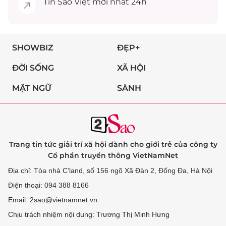
Tin
Sao Việt
mới nhất 24h
SHOWBIZ
ĐẸP+
ĐỜI SỐNG
XÃ HỘI
MẬT NGỮ
SÀNH
Trang tin tức giải trí xã hội dành cho giới trẻ của công ty
Cổ phần truyền thông VietNamNet
Địa chỉ: Tòa nhà C’land, số 156 ngõ Xã Đàn 2, Đống Đa, Hà Nội
Điện thoại: 094 388 8166
Email: 2sao@vietnamnet.vn
Chịu trách nhiệm nội dung: Trương Thị Minh Hưng