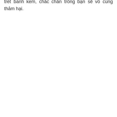
trét bánh kem, chắc chắn trông bạn sẽ vô cùng
thảm hại.