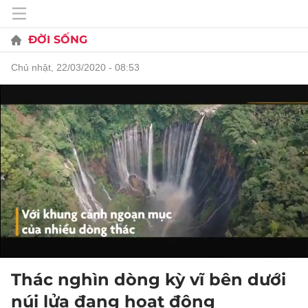
ĐỜI SỐNG
chủ nhật, 22/03/2020 - 08:53
Thác nghìn dòng kỳ vĩ bên dưới
núi lửa đang hoạt động