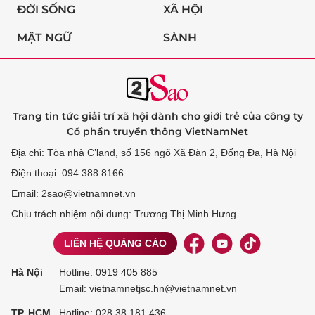
ĐỜI SỐNG
XÃ HỘI
MẬT NGỮ
SÀNH
Trang tin tức giải trí xã hội dành cho giới trẻ của công ty
Cổ phần truyền thông VietNamNet
Địa chỉ: Tòa nhà C’land, số 156 ngõ Xã Đàn 2, Đống Đa, Hà Nội
Điện thoại: 094 388 8166
Email: 2sao@vietnamnet.vn
Chịu trách nhiệm nội dung: Trương Thị Minh Hưng
LIÊN HỆ QUẢNG CÁO
Hà Nội
Hotline:
0919 405 885
Email: vietnamnetjsc.hn@vietnamnet.vn
TP. HCM
Hotline:
028 38 181 436