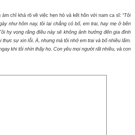
ám chỉ khá rõ về việc hẹn hò và kết hôn với nam ca sĩ:
“Tôi
ày như hôm nay, tôi lại chẳng có bố, em trai, hay mẹ ở bên
 Tôi hy vọng rằng điều này sẽ không ảnh hưởng đến gia đình
i thực sự xin lỗi. À, nhưng mà tôi nhớ em trai và bố nhiều lắm.
ngay khi tôi nhìn thấy họ. Con yêu mọi người rất nhiều, và con