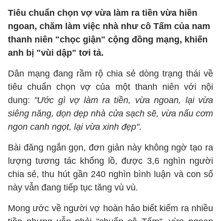
Tiêu chuẩn chọn vợ vừa làm ra tiền vừa hiền
ngoan, chăm làm việc nhà như cô Tấm của nam
thanh niên "chọc giận" cộng đồng mạng, khiến
anh bị "vùi dập" tơi tả.
Dân mạng đang rầm rộ chia sẻ dòng trạng thái về
tiêu chuẩn chọn vợ của một thanh niên với nội
dung:
"Ước gì vợ làm ra tiền, vừa ngoan, lại vừa
siêng năng, dọn dẹp nhà cửa sạch sẽ, vừa nấu cơm
ngon canh ngọt, lại vừa xinh đẹp"
.
Bài đăng ngắn gọn, đơn giản này không ngờ tạo ra
lượng tương tác khổng lồ, được 3,6 nghìn người
chia sẻ, thu hút gần 240 nghìn bình luận và con số
này vẫn đang tiếp tục tăng vù vù.
Mong ước về người vợ hoàn hảo biết kiếm ra nhiều