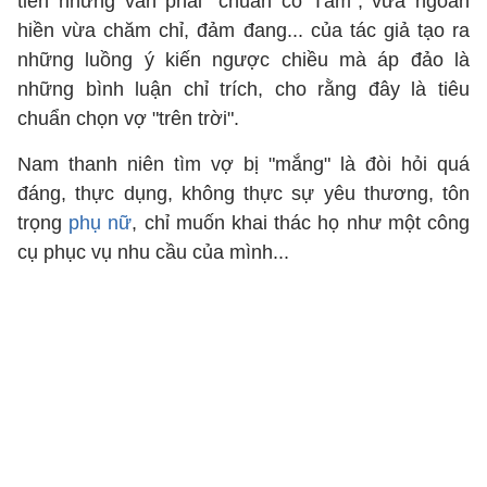
tiền nhưng vẫn phải "chuẩn cô Tấm", vừa ngoan
hiền vừa chăm chỉ, đảm đang... của tác giả tạo ra
những luồng ý kiến ngược chiều mà áp đảo là
những bình luận chỉ trích, cho rằng đây là tiêu
chuẩn chọn vợ "trên trời".
Nam thanh niên tìm vợ bị "mắng" là đòi hỏi quá
đáng, thực dụng, không thực sự yêu thương, tôn
trọng
phụ nữ
, chỉ muốn khai thác họ như một công
cụ phục vụ nhu cầu của mình...