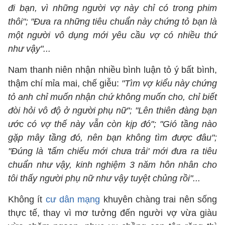
đi bạn, vì những người vợ này chỉ có trong phim
thôi"; "Đưa ra những tiêu chuẩn này chứng tỏ bạn là
một người vô dụng mới yêu cầu vợ có nhiều thứ
như vậy"...
Nam thanh niên nhận nhiều bình luận tỏ ý bất bình,
thậm chí mỉa mai, chế giễu:
"Tìm vợ kiểu này chứng
tỏ anh chỉ muốn nhận chứ không muốn cho, chỉ biết
đòi hỏi vô độ ở người phụ nữ"; "Lên thiên đàng bạn
ước có vợ thế này vẫn còn kịp đó"; "Gió tầng nào
gặp mây tầng đó, nên bạn không tìm được đâu";
"Đúng là 'tấm chiếu mới chưa trải' mới đưa ra tiêu
chuẩn như vậy, kinh nghiệm 3 năm hôn nhân cho
tôi thấy người phụ nữ như vậy tuyệt chủng rồi"...
Không ít
cư dân mạng
khuyên chàng trai nên sống
thực tế, thay vì mơ tưởng đến người vợ vừa giàu