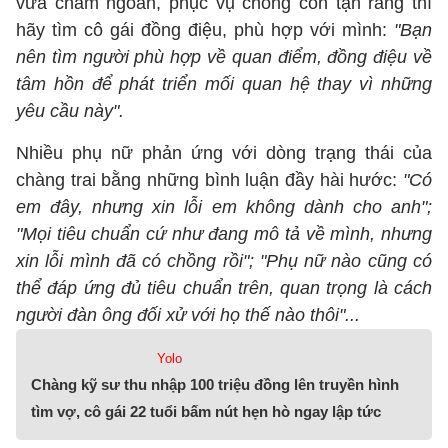
vừa chăm ngoan, phục vụ chồng con tận răng thì
hãy tìm cô gái đồng điệu, phù hợp với mình:
"Bạn
nên tìm người phù hợp về quan điểm, đồng điệu về
tâm hồn để phát triển mối quan hệ thay vì những
yêu cầu này".
Nhiều phụ nữ phản ứng với dòng trạng thái của
chàng trai bằng những bình luận đầy hài hước:
"Có
em đây, nhưng xin lỗi em không dành cho anh";
"Mọi tiêu chuẩn cứ như đang mô tả về mình, nhưng
xin lỗi mình đã có chồng rồi"; "Phụ nữ nào cũng có
thể đáp ứng đủ tiêu chuẩn trên, quan trọng là cách
người đàn ông đối xử với họ thế nào thôi"...
Yolo
Chàng kỹ sư thu nhập 100 triệu đồng lên truyền hình
tìm vợ, cô gái 22 tuổi bấm nút hẹn hò ngay lập tức