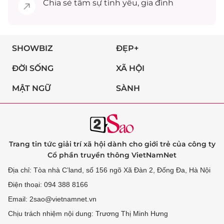
Chia sẻ
tâm sự
tình yêu, gia đình
SHOWBIZ
ĐẸP+
ĐỜI SỐNG
XÃ HỘI
MẬT NGỮ
SÀNH
Trang tin tức giải trí xã hội dành cho giới trẻ của công ty
Cổ phần truyền thông VietNamNet
Địa chỉ: Tòa nhà C’land, số 156 ngõ Xã Đàn 2, Đống Đa, Hà Nội
Điện thoại: 094 388 8166
Email: 2sao@vietnamnet.vn
Chịu trách nhiệm nội dung: Trương Thị Minh Hưng