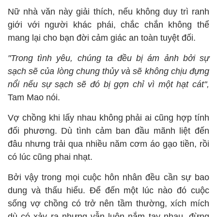
Nữ nhà văn này giải thích, nếu không duy trì ranh
giới với người khác phái, chắc chắn không thể
mang lại cho bạn đời cảm giác an toàn tuyệt đối.
"Trong tình yêu, chúng ta đều bị ám ảnh bởi sự
sạch sẽ của lòng chung thủy và sẽ không chịu đựng
nổi nếu sự sạch sẽ đó bị gợn chỉ vì một hạt cát",
Tam Mao nói.
Vợ chồng khi lấy nhau không phải ai cũng hợp tính
đối phương. Dù tình cảm ban đầu mãnh liệt đến
đâu nhưng trải qua nhiều năm cơm áo gạo tiền, rồi
có lúc cũng phai nhạt.
Bởi vậy trong mọi cuộc hôn nhân đều cần sự bao
dung và thấu hiểu. Để đến một lúc nào đó cuộc
sống vợ chồng có trở nên tầm thường, xích mích
dù có xảy ra nhưng vẫn luôn nắm tay nhau, đừng