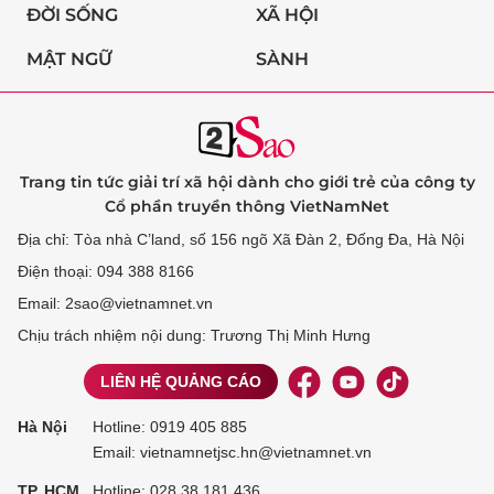
ĐỜI SỐNG
XÃ HỘI
MẬT NGỮ
SÀNH
Trang tin tức giải trí xã hội dành cho giới trẻ của công ty
Cổ phần truyền thông VietNamNet
Địa chỉ: Tòa nhà C’land, số 156 ngõ Xã Đàn 2, Đống Đa, Hà Nội
Điện thoại: 094 388 8166
Email: 2sao@vietnamnet.vn
Chịu trách nhiệm nội dung: Trương Thị Minh Hưng
LIÊN HỆ QUẢNG CÁO
Hà Nội
Hotline:
0919 405 885
Email: vietnamnetjsc.hn@vietnamnet.vn
TP. HCM
Hotline:
028 38 181 436