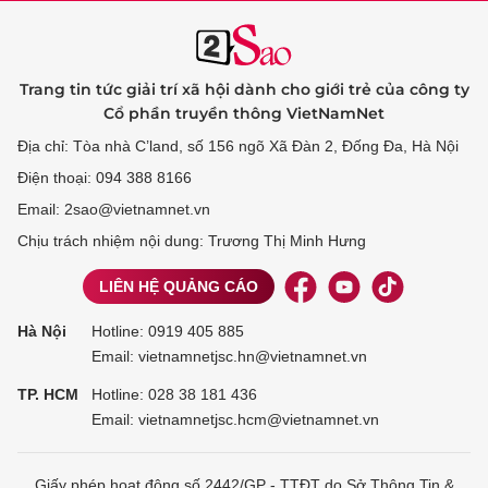
Trang tin tức giải trí xã hội dành cho giới trẻ của công ty
Cổ phần truyền thông VietNamNet
Địa chỉ: Tòa nhà C’land, số 156 ngõ Xã Đàn 2, Đống Đa, Hà Nội
Điện thoại: 094 388 8166
Email: 2sao@vietnamnet.vn
Chịu trách nhiệm nội dung: Trương Thị Minh Hưng
LIÊN HỆ QUẢNG CÁO
Hà Nội
Hotline:
0919 405 885
Email: vietnamnetjsc.hn@vietnamnet.vn
TP. HCM
Hotline:
028 38 181 436
Email: vietnamnetjsc.hcm@vietnamnet.vn
Giấy phép hoạt động số 2442/GP - TTĐT do Sở Thông Tin &