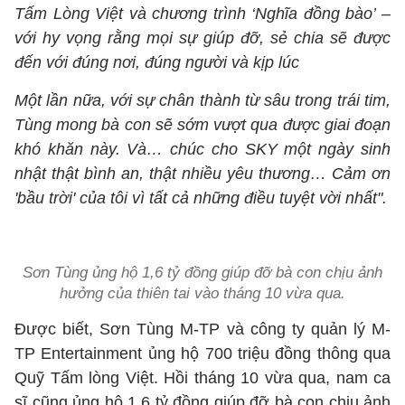
Tấm Lòng Việt và chương trình ‘Nghĩa đồng bào’ –
với hy vọng rằng mọi sự giúp đỡ, sẻ chia sẽ được
đến với đúng nơi, đúng người và kịp lúc
Một lần nữa, với sự chân thành từ sâu trong trái tim,
Tùng mong bà con sẽ sớm vượt qua được giai đoạn
khó khăn này. Và… chúc cho SKY một ngày sinh
nhật thật bình an, thật nhiều yêu thương… Cảm ơn
'bầu trời' của tôi vì tất cả những điều tuyệt vời nhất".
Sơn Tùng ủng hộ 1,6 tỷ đồng giúp đỡ bà con chịu ảnh
hưởng của thiên tai vào tháng 10 vừa qua.
Được biết, Sơn Tùng M-TP và công ty quản lý M-
TP Entertainment ủng hộ 700 triệu đồng thông qua
Quỹ Tấm lòng Việt. Hồi tháng 10 vừa qua, nam ca
sĩ cũng ủng hộ 1,6 tỷ đồng giúp đỡ bà con chịu ảnh