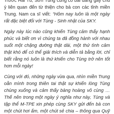
Trước Hải Tú, Sơn Tùng cũng có bài đăng gây chú
ý liên quan đến từ thiện cho bà con các tỉnh miền
Trung. Nam ca sĩ viết:
"Hôm nay luôn là một ngày
rất đặc biệt đối với Tùng - Sinh nhật của SKY.
Ngày này lúc nào cũng khiến Tùng cảm thấy hạnh
phúc và biết ơn vì chúng ta đã đồng hành với nhau
suốt một chặng đường thật dài, một thứ tình cảm
thật khó để có thể giải thích và diễn tả bằng lời, chỉ
biết rằng nó luôn là thứ khiến cho Tùng trở nên tốt
hơn mỗi ngày!
Cùng với đó, những ngày vừa qua, nhìn miền Trung
oằn mình trong thiên tai thật sự khiến lòng Tùng
chùng xuống và cảm thấy bàng hoàng vô cùng …
Thế nên trong một ngày ý nghĩa như này, Tùng và
tập thể M-TPE xin phép cùng SKY gửi đến bà con
một chút hơi ấm, một chút sẻ chia – thông qua Quỹ