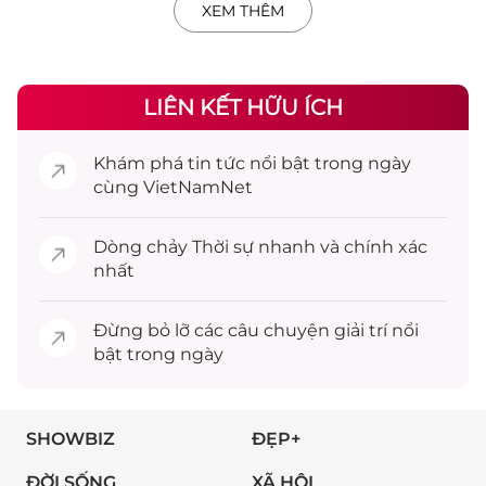
XEM THÊM
LIÊN KẾT HỮU ÍCH
Khám phá
tin tức
nổi bật trong ngày
cùng VietNamNet
Dòng chảy
Thời sự
nhanh và chính xác
nhất
Đừng bỏ lỡ các câu chuyện
giải trí
nổi
bật trong ngày
SHOWBIZ
ĐẸP+
ĐỜI SỐNG
XÃ HỘI