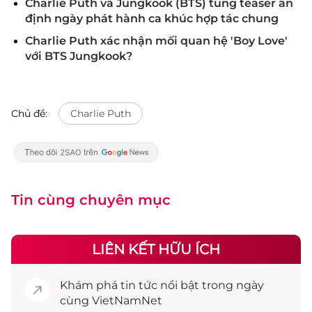
Charlie Puth và Jungkook (BTS) tung teaser ấn
định ngày phát hành ca khúc hợp tác chung
Charlie Puth xác nhận mối quan hệ 'Boy Love'
với BTS Jungkook?
Chủ đề:
Charlie Puth
Tin cùng chuyên mục
LIÊN KẾT HỮU ÍCH
Khám phá
tin tức
nổi bật trong ngày
cùng VietNamNet