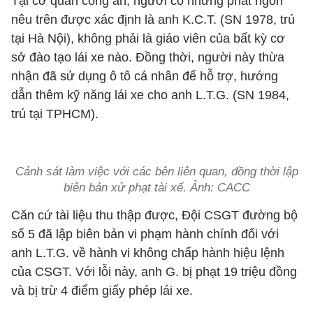
Tại cơ quan công an, người có những phát ngôn
nêu trên được xác định là anh K.C.T. (SN 1978, trú
tại Hà Nội), không phải là giáo viên của bất kỳ cơ
sở đào tạo lái xe nào. Đồng thời, người này thừa
nhận đã sử dụng ô tô cá nhân để hỗ trợ, hướng
dẫn thêm kỹ năng lái xe cho anh L.T.G. (SN 1984,
trú tại TPHCM).
Cảnh sát làm việc với các bên liên quan, đồng thời lập
biên bản xử phạt tài xế. Ảnh: CACC
Căn cứ tài liệu thu thập được, Đội CSGT đường bộ
số 5 đã lập biên bản vi phạm hành chính đối với
anh L.T.G. về hành vi không chấp hành hiệu lệnh
của CSGT. Với lỗi này, anh G. bị phạt 19 triệu đồng
và bị trừ 4 điểm giấy phép lái xe.