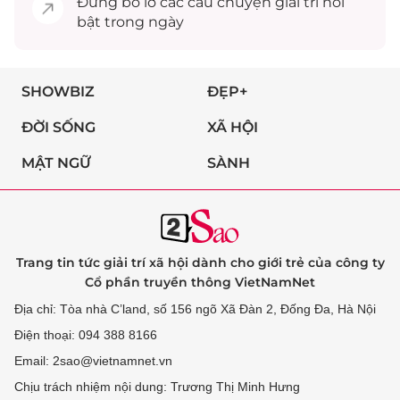
Đừng bỏ lỡ các câu chuyện
giải trí
nổi
bật trong ngày
SHOWBIZ
ĐẸP+
ĐỜI SỐNG
XÃ HỘI
MẬT NGỮ
SÀNH
Trang tin tức giải trí xã hội dành cho giới trẻ của công ty
Cổ phần truyền thông VietNamNet
Địa chỉ: Tòa nhà C’land, số 156 ngõ Xã Đàn 2, Đống Đa, Hà Nội
Điện thoại: 094 388 8166
Email: 2sao@vietnamnet.vn
Chịu trách nhiệm nội dung: Trương Thị Minh Hưng