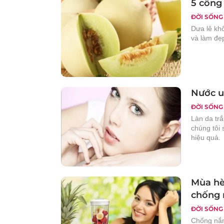
5 công 
ĐỜI SỐNG
Dưa lê kh
và làm đẹ
Nước u
ĐỜI SỐNG
Làn da tr
chúng tôi 
hiệu quả.
Mùa hè
chống 
ĐỜI SỐNG
Chống nắn