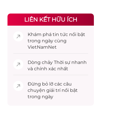
LIÊN KẾT HỮU ÍCH
Khám phá
tin tức
nổi bật
trong ngày cùng
VietNamNet
Dòng chảy
Thời sự
nhanh
và chính xác nhất
Đừng bỏ lỡ các câu
chuyện
giải trí
nổi bật
trong ngày