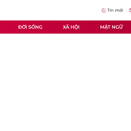
Tin mới
ĐỜI SỐNG
XÃ HỘI
MẬT NGỮ