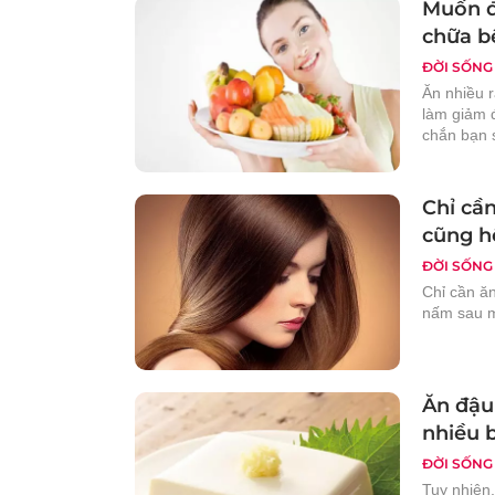
Muốn đ
chữa bệ
ĐỜI SỐNG
Ăn nhiều r
làm giảm 
chắn bạn 
Chỉ cầ
cũng h
ĐỜI SỐNG
Chỉ cần ă
nấm sau m
Ăn đậu
nhiều 
ĐỜI SỐNG
Tuy nhiên,