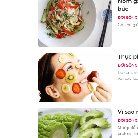
Nộm gà
bức
ĐỜI SỐNG
Chị em gi
Thực p
ĐỜI SỐNG
Để có làn
với các lo
Vì sao
ĐỜI SỐNG
Mướp đắng
protein, l