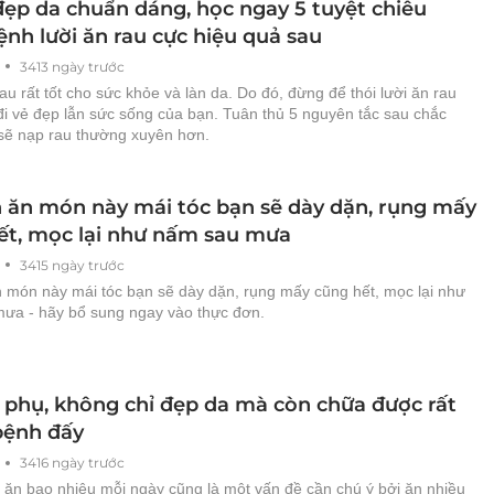
ẹp da chuẩn dáng, học ngay 5 tuyệt chiêu
nh lười ăn rau cực hiệu quả sau
3413 ngày trước
au rất tốt cho sức khỏe và làn da. Do đó, đừng để thói lười ăn rau
đi vẻ đẹp lẫn sức sống của bạn. Tuân thủ 5 nguyên tắc sau chắc
sẽ nạp rau thường xuyên hơn.
n ăn món này mái tóc bạn sẽ dày dặn, rụng mấy
ết, mọc lại như nấm sau mưa
3415 ngày trước
n món này mái tóc bạn sẽ dày dặn, rụng mấy cũng hết, mọc lại như
ưa - hãy bổ sung ngay vào thực đơn.
 phụ, không chỉ đẹp da mà còn chữa được rất
bệnh đấy
3416 ngày trước
 ăn bao nhiêu mỗi ngày cũng là một vấn đề cần chú ý bởi ăn nhiều