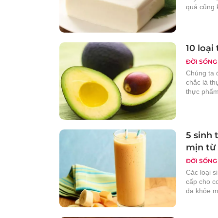
quá cũng k
10 loại
ĐỜI SỐNG
Chúng ta 
chắc là th
thực phẩm
5 sinh 
mịn từ
ĐỜI SỐNG
Các loại s
cấp cho cơ
da khỏe m