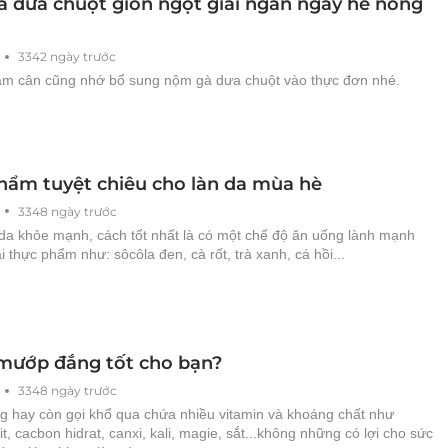
 dưa chuột giòn ngọt giải ngán ngày hè nóng
3342 ngày trước
ảm cân cũng nhớ bổ sung nộm gà dưa chuột vào thực đơn nhé.
hẩm tuyệt chiêu cho làn da mùa hè
3348 ngày trước
 da khỏe mạnh, cách tốt nhất là có một chế độ ăn uống lành mạnh
ại thực phẩm như: sôcôla đen, cà rốt, trà xanh, cá hồi...
 mướp đắng tốt cho bạn?
3348 ngày trước
 hay còn gọi khổ qua chứa nhiều vitamin và khoáng chất như
ipit, cacbon hidrat, canxi, kali, magie, sắt...không những có lợi cho sức