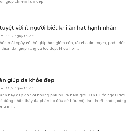
òn giúp chị em làm đẹp.
 tuyệt vời ít người biết khi ăn hạt hạnh nhân
3352 ngày trước
ân mỗi ngày có thể giúp bạn giảm cân, tốt cho tim mạch, phát triển
ải thiện da, giúp răng và tóc đẹp, khỏe hơn…
ăn giúp da khỏe đẹp
3359 ngày trước
ảnh hay gặp gỡ với những phụ nữ và nam giới Hàn Quốc ngoài đời
dễ dàng nhận thấy đa phần họ đều sở hữu một làn da rất khỏe, căng
áng mịn.