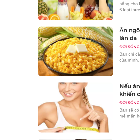
nắng cho 
6 loại thự
Ăn ngô 
làn da
ĐỜI SỐNG
Bạn chỉ cầ
của mình.
Nếu ăn
khiến 
ĐỜI SỐNG
Bạn sẽ có
mê mẩn hơ