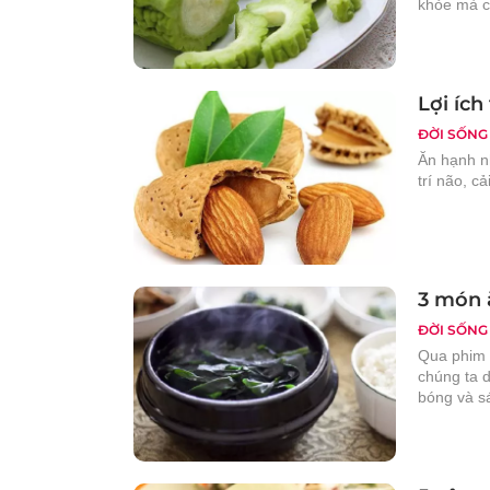
khỏe mà c
Lợi ích
ĐỜI SỐNG
Ăn hạnh nh
trí não, c
3 món 
ĐỜI SỐNG
Qua phim 
chúng ta 
bóng và s