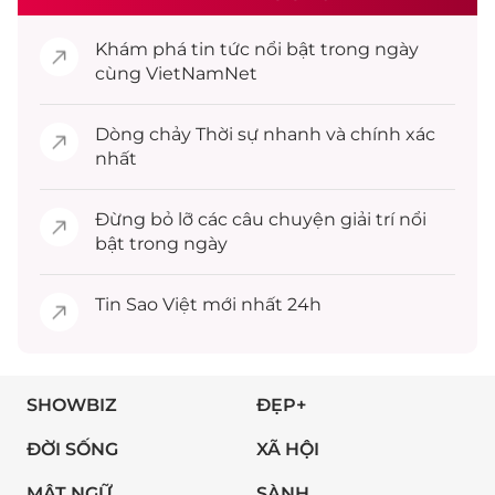
Khám phá
tin tức
nổi bật trong ngày
cùng VietNamNet
Dòng chảy
Thời sự
nhanh và chính xác
nhất
Đừng bỏ lỡ các câu chuyện
giải trí
nổi
bật trong ngày
Tin
Sao Việt
mới nhất 24h
SHOWBIZ
ĐẸP+
ĐỜI SỐNG
XÃ HỘI
MẬT NGỮ
SÀNH