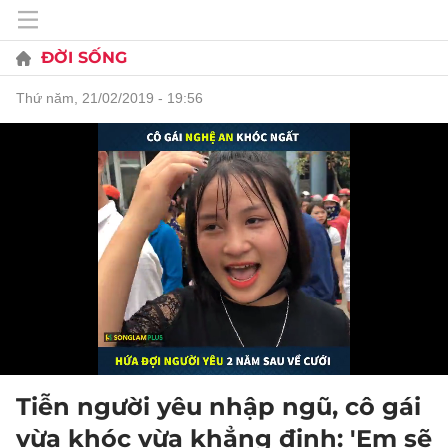
ĐỜI SỐNG
thứ năm, 21/02/2019 - 19:56
Tiễn người yêu nhập ngũ, cô gái
vừa khóc vừa khẳng định: 'Em sẽ