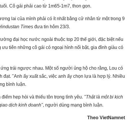
 tuổi. Cô gái phải cao từ 1m65-1m7, thon gọn.
ơng lai của mình phải có ít nhất bằng cử nhân từ một trong 9
Hindustan Times
đưa tin hôm 23/3.
rường đại học nước ngoài thuộc top 20 thế giới, đặc biệt nếu
ưu tiên những cô gái có ngoại hình nổi bật, gia đình giàu có
n ứng trái ngược nhau. Một số người ủng hộ cho rằng, Lou có
h đạt. "Anh ấy xuất sắc, việc anh ấy chọn lựa là hợp lý. Nhiều
ng bình luận.
n điểm hẹp hòi và thiếu tôn trọng tình yêu.
"Thật là một bi kịch
 giao dịch kinh doanh"
, người dùng mạng bình luận.
Theo VietNamnet