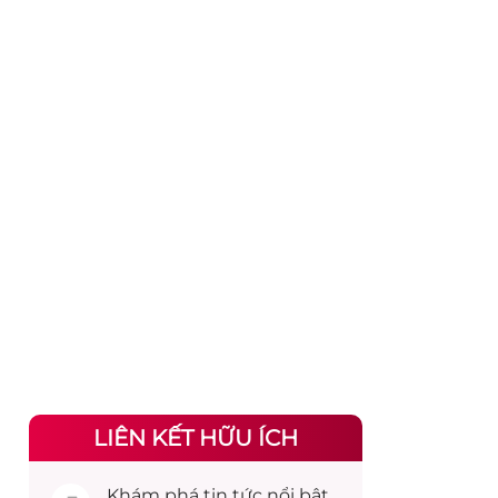
LIÊN KẾT HỮU ÍCH
Khám phá
tin tức
nổi bật