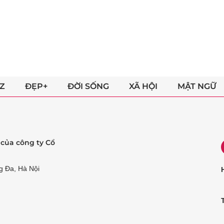
Z
ĐẸP+
ĐỜI SỐNG
XÃ HỘI
MẬT NGỮ
ẻ của công ty Cổ
g Đa, Hà Nội