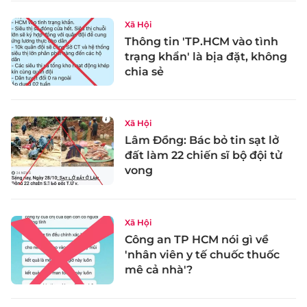
Xã Hội
Thông tin 'TP.HCM vào tình
trạng khẩn' là bịa đặt, không
chia sẻ
Xã Hội
Lâm Đồng: Bác bỏ tin sạt lở
đất làm 22 chiến sĩ bộ đội tử
vong
Xã Hội
Công an TP HCM nói gì về
'nhân viên y tế chuốc thuốc
mê cả nhà'?