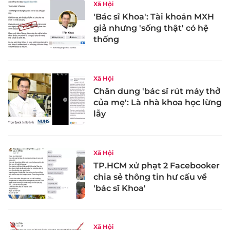
Xã Hội
'Bác sĩ Khoa': Tài khoản MXH
giả nhưng 'sống thật' có hệ
thống
Xã Hội
Chân dung 'bác sĩ rút máy thở
của mẹ': Là nhà khoa học lừng
lẫy
Xã Hội
TP.HCM xử phạt 2 Facebooker
chia sẻ thông tin hư cấu về
'bác sĩ Khoa'
Xã Hội