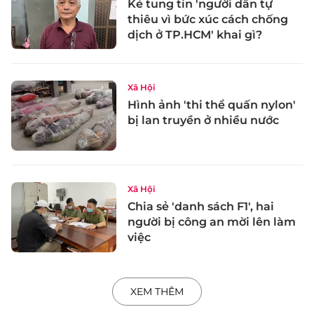
Kẻ tung tin 'người dân tự
thiêu vì bức xúc cách chống
dịch ở TP.HCM' khai gì?
Xã Hội
Hình ảnh 'thi thể quấn nylon'
bị lan truyền ở nhiều nước
Xã Hội
Chia sẻ 'danh sách F1', hai
người bị công an mời lên làm
việc
XEM THÊM