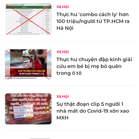
Xã Hội
Thực hư 'combo cách ly' hơn
100 triệu/người từ TP.HCM ra
Hà Nội
Xã Hội
Thực hư chuyện đập kính giải
cứu em bé bị mẹ bỏ quên
trong ô tô
Xã Hội
Sự thật đoạn clip 5 người 1
nhà mất do Covid-19 xôn xao
MXH