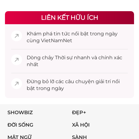
LIÊN KẾT HỮU ÍCH
Khám phá
tin tức
nổi bật trong ngày
cùng VietNamNet
Dòng chảy
Thời sự
nhanh và chính xác
nhất
Đừng bỏ lỡ các câu chuyện
giải trí
nổi
bật trong ngày
SHOWBIZ
ĐẸP+
ĐỜI SỐNG
XÃ HỘI
MẬT NGỮ
SÀNH