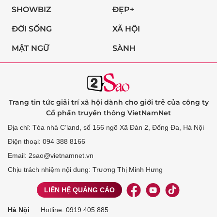
SHOWBIZ
ĐẸP+
ĐỜI SỐNG
XÃ HỘI
MẬT NGỮ
SÀNH
Trang tin tức giải trí xã hội dành cho giới trẻ của công ty
Cổ phần truyền thông VietNamNet
Địa chỉ: Tòa nhà C’land, số 156 ngõ Xã Đàn 2, Đống Đa, Hà Nội
Điện thoại: 094 388 8166
Email: 2sao@vietnamnet.vn
Chịu trách nhiệm nội dung: Trương Thị Minh Hưng
LIÊN HỆ QUẢNG CÁO
Hà Nội
Hotline:
0919 405 885