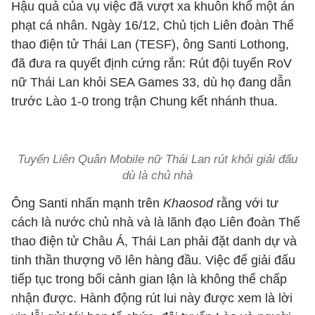
Hậu quả của vụ việc đã vượt xa khuôn khổ một án
phạt cá nhân. Ngày 16/12, Chủ tịch Liên đoàn Thể
thao điện tử Thái Lan (TESF), ông Santi Lothong,
đã đưa ra quyết định cứng rắn: Rút đội tuyển RoV
nữ Thái Lan khỏi SEA Games 33, dù họ đang dẫn
trước Lào 1-0 trong trận Chung kết nhánh thua.
Tuyển Liên Quân Mobile nữ Thái Lan rút khỏi giải đấu
dù là chủ nhà
Ông Santi nhấn mạnh trên
Khaosod
rằng với tư
cách là nước chủ nhà và là lãnh đạo Liên đoàn Thể
thao điện tử Châu Á, Thái Lan phải đặt danh dự và
tinh thần thượng võ lên hàng đầu. Việc để giải đấu
tiếp tục trong bối cảnh gian lận là không thể chấp
nhận được. Hành động rút lui này được xem là lời