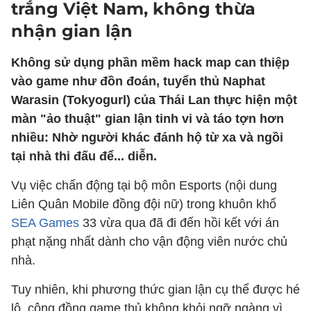
trắng Việt Nam, không thừa
nhận gian lận
Không sử dụng phần mềm hack map can thiệp
vào game như đồn đoán, tuyển thủ Naphat
Warasin (Tokyogurl) của Thái Lan thực hiện một
màn "ảo thuật" gian lận tinh vi và táo tợn hơn
nhiều: Nhờ người khác đánh hộ từ xa và ngồi
tại nhà thi đấu để... diễn.
Vụ việc chấn động tại bộ môn Esports (nội dung
Liên Quân Mobile đồng đội nữ) trong khuôn khổ
SEA Games
33 vừa qua đã đi đến hồi kết với án
phạt nặng nhất dành cho vận động viên nước chủ
nhà.
Tuy nhiên, khi phương thức gian lận cụ thể được hé
lộ, cộng đồng game thủ không khỏi ngỡ ngàng vì