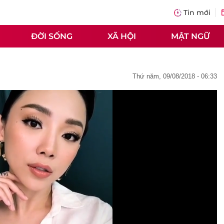
Tin mới
ĐỜI SỐNG
XÃ HỘI
MẬT NGỮ
thứ năm, 09/08/2018 - 06:33