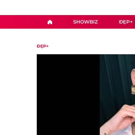
SHOWBIZ
ĐẸP+
ĐẸP+