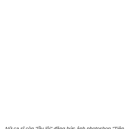
Nữ ca sĩ còn "lầy lội" đăng bức ảnh photoshop "Tiên