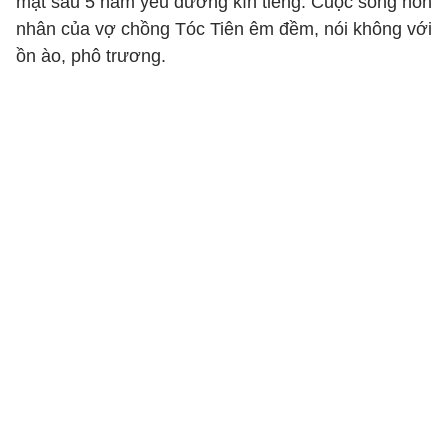
mật sau 5 năm yêu đương kín tiếng. Cuộc sống hôn
nhân của vợ chồng Tóc Tiên êm đềm, nói không với
ồn ào, phô trương.