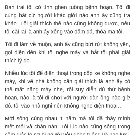
Bạn trai tôi có tính ghen tuông bệnh hoạn. Tôi đi
cùng bất cứ người khác giới nào anh ấy cũng tra
khảo. Tôi giải thích thế nào cũng không được, nếu
tôi cãi lại là anh ấy xông vào đấm đá, thóa mạ tôi.
Tôi đi làm về muộn, anh ấy cũng bứt rứt không yên,
gọi điện đến khi tôi nghe máy và bắt tôi phải giải
thích lý do.
Nhiều lúc tôi để điện thoại trong cốp xe không nghe
máy, khi về nhà không cần giải thích là anh ấy có
thể mặt nặng mày nhẹ, rồi suy diễn đủ thứ bệnh
hoạn, nào là tôi đi chơi với người đàn ông nào giờ
đó, tôi vào nhà nghỉ nên không nghe điện thoại…
Mới sống cùng nhau 1 năm mà tôi đã thấy mình
mệt mỏi và chán nản. Tôi lúc nào cũng sống trong
cảm giác lo sợ bị người yêu ghen tuông và bạo lực.