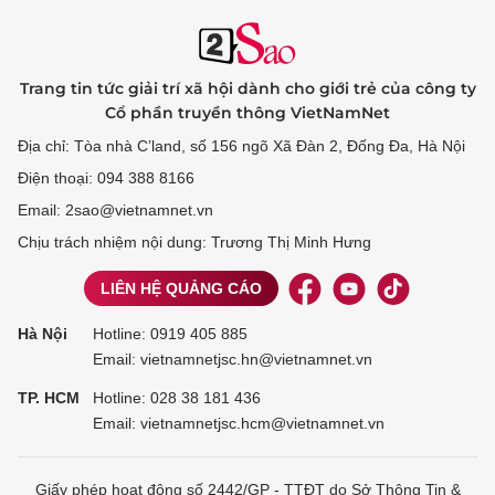
Trang tin tức giải trí xã hội dành cho giới trẻ của công ty
Cổ phần truyền thông VietNamNet
Địa chỉ: Tòa nhà C’land, số 156 ngõ Xã Đàn 2, Đống Đa, Hà Nội
Điện thoại: 094 388 8166
Email: 2sao@vietnamnet.vn
Chịu trách nhiệm nội dung: Trương Thị Minh Hưng
LIÊN HỆ QUẢNG CÁO
Hà Nội
Hotline:
0919 405 885
Email: vietnamnetjsc.hn@vietnamnet.vn
TP. HCM
Hotline:
028 38 181 436
Email: vietnamnetjsc.hcm@vietnamnet.vn
Giấy phép hoạt động số 2442/GP - TTĐT do Sở Thông Tin &