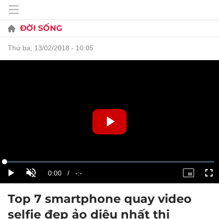
ĐỜI SỐNG
thứ ba, 13/02/2018 - 10:05
Top 7 smartphone quay video
selfie đẹp ảo diệu nhất thị