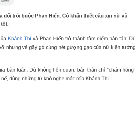
a dối trói buộc Phan Hiển. Cô khẩn thiết cầu xin nữ vũ
tốt.
 của
Khánh Thi
và Phan Hiển trở thành tâm điểm bàn tán. Dù
 vỡ nhưng vẻ gầy gò cùng nét gượng gạo của nữ kiện tướng
gia bàn luận. Dù không liên quan, bản thân chỉ "chấm hóng"
g nể, dùng những từ khó nghe móc mỉa Khánh Thi.