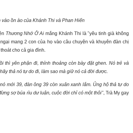
n vào ồn ào của Khánh Thi và Phan Hiển
iên
Thương Nhớ Ở Ai
mắng Khánh Thi là "yêu tinh già không
ngại mang 2 con của họ vào câu chuyện và khuyên đàn chị
thoát cho cả gia đình.
i thì yên phận đi, thỉnh thoảng còn bày đặt ghen. Nó trẻ và
 hãy thả nó tự do đi, làm sao mà giữ nó cả đời được.
òn nó mới 39, đàn ông 39 còn xuân xanh lắm. Ủng hộ thả tự do
g sợ búa rìu dư luận, cuộc đời chỉ có một thôi"
, Trà My gay