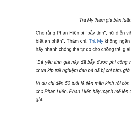
Trà My tham gia bàn luậ
Cho rằng Phan Hiển bị "bẫy tình", nữ diễn v
biết an phận". Thậm chí,
Trà My
không ngần 
hãy nhanh chóng thả tự do cho chồng trẻ, giải 
"
Bà yêu tinh già này đã bẫy được phi công rồ
chưa kịp trải nghiệm đàn bà đã bị chị túm, giờ
Ví dụ chị đến 50 tuổi là tiền mãn kinh rồi c
cho Phan Hiển. Phan Hiển hãy mạnh mẽ lên đừn
gắt.