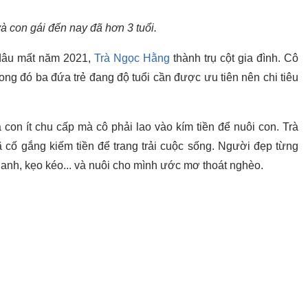
 con gái đến nay đã hơn 3 tuổi.
ị dâu mất năm 2021,
Trà Ngọc Hằng
thành trụ cột gia đình. Cô
rong đó ba đứa trẻ đang độ tuổi cần được ưu tiên nên chi tiêu
con ít chu cấp mà cô phải lao vào kím tiền để nuôi con. Trà
 cố gắng kiếm tiền để trang trải cuộc sống. Người đẹp từng
hanh, kẹo kéo... và nuôi cho mình ước mơ thoát nghèo.