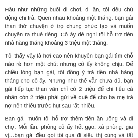
Hầu như những buổi đi chơi, đi ăn, tôi đều chủ
động chi trả. Quen nhau khoảng một tháng, bạn gái
than thở chuyện ở trọ chung phức tạp và muốn
chuyển ra thuê riêng. Cô ấy đề nghị tôi hỗ trợ tiền
nhà hàng tháng khoảng 3 triệu một tháng.
Tôi thấy vậy là hơi cao nên khuyên bạn gái tìm chỗ
nào rẻ hơn một chút nhưng cô ấy không chịu. Để
chiều lòng bạn gái, tôi đồng ý trả tiền nhà hàng
tháng cho cô ấy. Nhưng như thế vẫn chưa đủ, bạn
gái tiếp tục than vãn chỉ có 2 triệu để chi tiêu cá
nhân còn 2 triệu phải gửi về quê để cho ba mẹ trả
nợ nên thiếu trước hụt sau rất nhiều.
Bạn gái muốn tôi hỗ trợ thêm tiền ăn uống và đi
chợ. Mỗi lần, phòng cô ấy hết gạo, xà phòng, gia
vị…bạn gái đều gọi tôi qua đi siêu thị cùng và tất