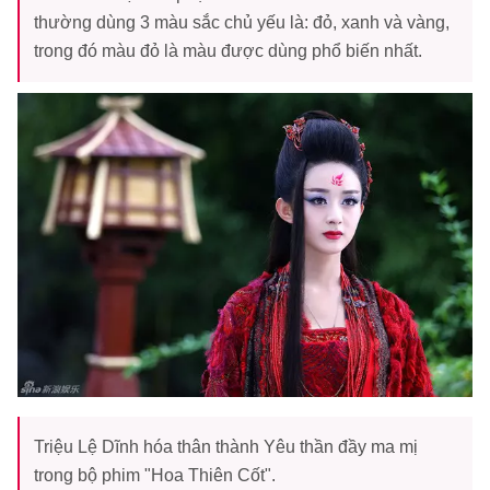
thường dùng 3 màu sắc chủ yếu là: đỏ, xanh và vàng,
trong đó màu đỏ là màu được dùng phổ biến nhất.
Triệu Lệ Dĩnh hóa thân thành Yêu thần đầy ma mị
trong bộ phim "Hoa Thiên Cốt".