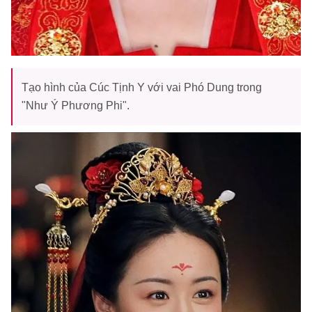
Tạo hình của Cúc Tịnh Y với vai Phó Dung trong
"Như Ý Phương Phi".